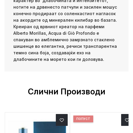
карактер во длабочината и интензитетот,
нотите на дрвенесто патчули и засилен мошус
конечно продираат со соленкастиот нагласок
на акордите од минерален килибар во базата.
Креиран од врвниот креатор на парфеми
Alberto Morillas, Acqua di Giò Profondo е
спакуван во амблемично замрзнато стаклено
шишенце во елегантна, речиси транспарентна
темно сина боја, создавајќи ехо на
длабочините на морето кои ги доловува.
Слични Производи
ПОПУСТ