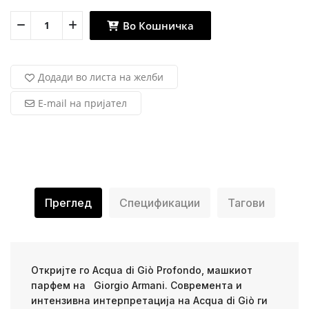
Во Кошничка
Додади во листа на желби
E-mail на пријател
Преглед
Спецификации
Тагови
Откријте го Acqua di Giò Profondo, машкиот
парфем на Giorgio Armani. Современта и
интензивна интерпретација на Acqua di Giò ги