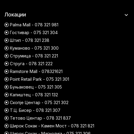
Локации
Palma Mall - 078 321 981
Гостивар - 075 321 304
Штип - 078 321 238
Куманово - 075 321 300
Струмица - 078 321 221
Струга - 078 321 222
Ramstore Mall - 078321621
Point Retail Park - 075 321 301
Буњаковец - 075 321 305
Капиштец - 078 321 132
Скопје Центар - 075 321 302
Т.Ц. Бисер - 078 321 307
Тетово Центар - 078 321 837
Широк Сокак - Камен Мост - 078 321 821
Широк Сокак - Магнолија - 075 321 306