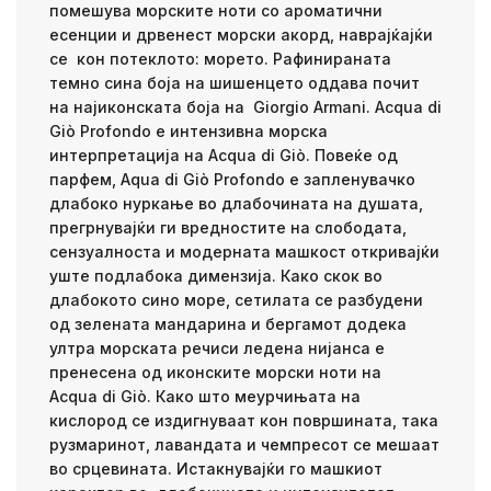
помешува морските ноти со ароматични
есенции и дрвенест морски акорд, наврајќајќи
се кон потеклото: морето. Рафинираната
темно сина боја на шишенцето оддава почит
на најиконската боја на Giorgio Armani. Acqua di
Giò Profondo е интензивна морска
интерпретација на Acqua di Giò. Повеќе од
парфем, Aqua di Giò Profondo е запленувачко
длабоко нуркање во длабочината на душата,
прегрнувајќи ги вредностите на слободата,
сензуалноста и модерната машкост откривајќи
уште подлабока димензија. Како скок во
длабокото сино море, сетилата се разбудени
од зелената мандарина и бергамот додека
ултра морската речиси ледена нијанса е
пренесена од иконските морски ноти на
Acqua di Giò. Како што меурчињата на
кислород се издигнуваат кон површината, така
рузмаринот, лавандата и чемпресот се мешаат
во срцевината. Истакнувајќи го машкиот