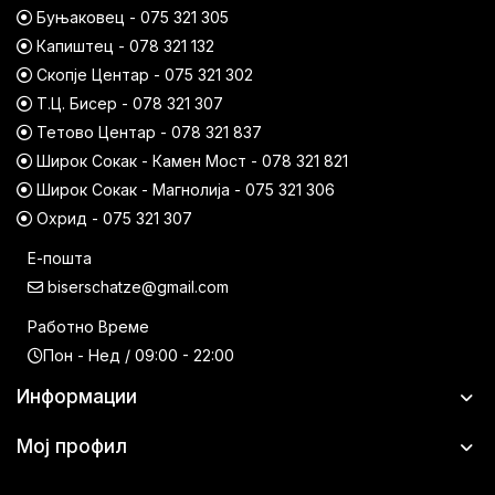
Буњаковец - 075 321 305
Капиштец - 078 321 132
Скопје Центар - 075 321 302
Т.Ц. Бисер - 078 321 307
Тетово Центар - 078 321 837
Широк Сокак - Камен Мост - 078 321 821
Широк Сокак - Магнолија - 075 321 306
Охрид - 075 321 307
Е-пошта
biserschatze@gmail.com
Работно Време
Пон - Нед / 09:00 - 22:00
Информации
Мој профил