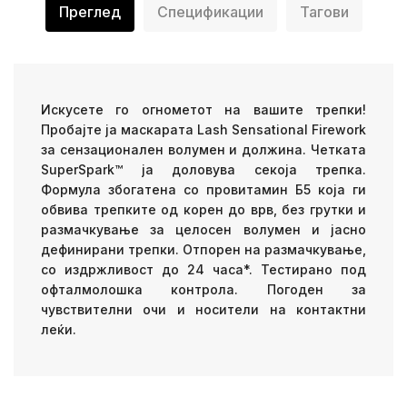
Преглед
Спецификации
Тагови
Искусете го огнометот на вашите трепки!
Пробајте ја маскарата Lash Sensational Firework
за сензационален волумен и должина. Четката
SuperSpark™ ја доловува секоја трепка.
Формула збогатена со провитамин Б5 која ги
обвива трепките од корен до врв, без грутки и
размачкување за целосен волумен и јасно
дефинирани трепки. Отпорен на размачкување,
со издржливост до 24 часа*. Тестирано под
офталмолошка контрола. Погоден за
чувствителни очи и носители на контактни
леќи.