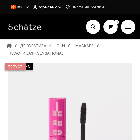
Корисник
Листа на желби
0
MK
0
ДЕКОРАТИВА
ОЧИ
МАСКАРА
FIREWORK LASH SENSATIONAL
ДОБРА ЦЕНА
ПОПУСТ