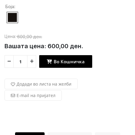
Боја:
Цена:
600,00 ден.
Вашата цена:
600,00 ден.
Во Кошничка
Додади во листа на желби
E-mail на пријател