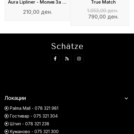
Aura Lipliner - Молив За Усни
True Match
1.053,00 ден.
210,00 ден.
790,00 ден.
Локации
Palma Mall - 078 321 981
Гостивар - 075 321 304
Штип - 078 321 238
Куманово - 075 321 300