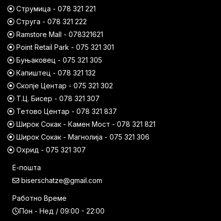
Струмица - 078 321 221
Струга - 078 321 222
Ramstore Mall - 078321621
Point Retail Park - 075 321 301
Буњаковец - 075 321 305
Капиштец - 078 321 132
Скопје Центар - 075 321 302
Т.Ц. Бисер - 078 321 307
Тетово Центар - 078 321 837
Широк Сокак - Камен Мост - 078 321 821
Широк Сокак - Магнолија - 075 321 306
Охрид - 075 321 307
Е-пошта
biserschatze@gmail.com
Работно Време
Пон - Нед / 09:00 - 22:00