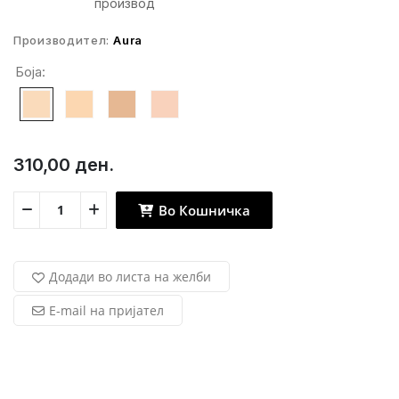
производ
Производител:
Aura
Боја:
310,00 ден.
Во Кошничка
Додади во листа на желби
E-mail на пријател