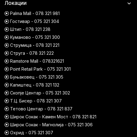
Локации
Palma Mall - 078 321 981
Гостивар - 075 321 304
Штип - 078 321 238
Куманово - 075 321 300
Струмица - 078 321 221
Струга - 078 321 222
Ramstore Mall - 078321621
Point Retail Park - 075 321 301
Буњаковец - 075 321 305
Капиштец - 078 321 132
Скопје Центар - 075 321 302
Т.Ц. Бисер - 078 321 307
Тетово Центар - 078 321 837
Широк Сокак - Камен Мост - 078 321 821
Широк Сокак - Магнолија - 075 321 306
Охрид - 075 321 307