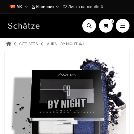
Корисник
Листа на желби
0
MK
0
GIFT SETS
AURA - BY NIGHT 4/1