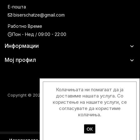
Е-пошта
biserschatze@gmail.com
Работно Време
Пон - Нед / 09:00 - 22:00
Информации
Мој профил
Колачињата ни помагаат да ја
Copyright © 2026 Шатци Парфимерии. Сите права задржани.
доставиме нашата услуга. Со
користење на нашите услуги, се
согласувате да користиме
колачиња.
ОК
Designed & Developed with
by
Duos Digital