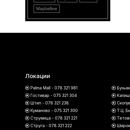
Maybelline
Локации
Palma Mall - 078 321 981
Буњако
Гостивар - 075 321 304
Капишт
Штип - 078 321 238
Скопје
Куманово - 075 321 300
Т.Ц. Б
Струмица - 078 321 221
Тетово
Струга - 078 321 222
Широк 