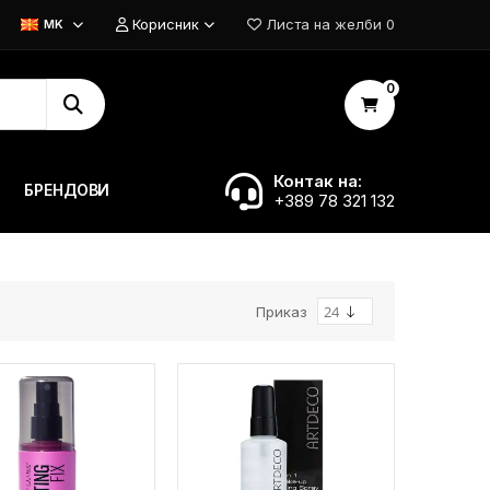
Корисник
Листа на желби
0
MK
0
Контак на:
БРЕНДОВИ
+389 78 321 132
Приказ