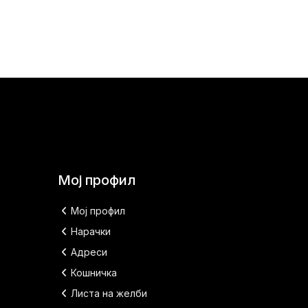
Мој профил
Мој профил
Нарачки
Адреси
Кошничка
Листа на желби