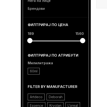
Нега на лице
Брендови
ФИЛТРИРАЈ ПО ЦЕНА
189
1560
ФИЛТРИРАЈ ПО АТРИБУТИ
Милилитража
60ml
FILTER BY MANUFACTURER
Artdeco
Deborah
Essence
Kryolan
L’oreal