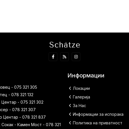
Информации
вец - 075 321 305
Локации
ец - 078 321 132
Галерија
 Центар - 075 321 302
За Нас
исер - 078 321 307
Информации за испорака
 Центар - 078 321 837
Политика на приватност
Сокак - Камен Мост - 078 321