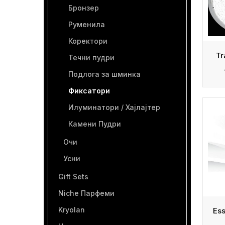
Бронзер
Руменила
Коректори
Tr
Течни пудри
Подлога за шминка
Фиксатори
Илуминатори / Хајлајтер
Камени Пудри
Очи
Усни
Gift Sets
Niche Парфеми
Kryolan