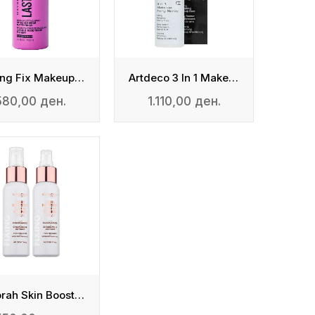
Lasting Fix Makeup Setting Spray - Matte Finish
Artdeco 3 In 1 Makeup Fixing Spray 100 Ml
580,00 ден.
1.110,00 ден.
Deborah Skin Booster Makeup Fixing Spray