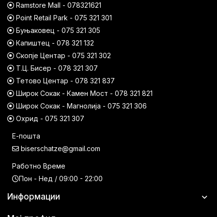
Ramstore Mall - 078321621
Point Retail Park - 075 321 301
Буњаковец - 075 321 305
Капиштец - 078 321 132
Скопје Центар - 075 321 302
Т.Ц. Бисер - 078 321 307
Тетово Центар - 078 321 837
Широк Сокак - Камен Мост - 078 321 821
Широк Сокак - Магнолија - 075 321 306
Охрид - 075 321 307
Е-пошта
biserschatze@gmail.com
Работно Време
Пон - Нед / 09:00 - 22:00
Информации