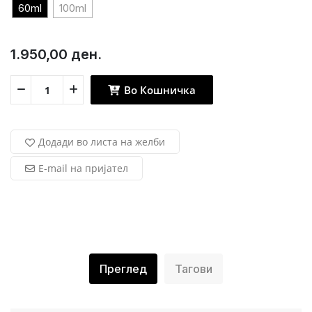
60ml
100ml
1.950,00 ден.
Во Кошничка
Додади во листа на желби
E-mail на пријател
Преглед
Тагови