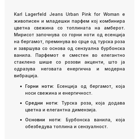
Karl Lagerfeld Jeans Urban Pink for Woman е
живописен и младешки парфем кој комбинира
цветна свежина со топлината на амберот.
Мирисот започнува со горни ноти од есенција
на бергамот, преминува во срце од турска роза
и завршува со основа од сензуална бурбонска
ванила. Парфемот е сместен во елегантно
стаклено шише со розови акценти, што ја
одразува неговата енергична и модерна
вибрација.
Горни ноти
: Есенција од бергамот, која
носи свежина и енергичност.
Средни ноти
: Турска роза, која додава
цветна и елегантна димензија.
Основни ноти
: Бурбонска ванила, која
обезбедува топлина и сензуалност.