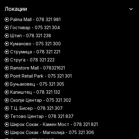
Локации
Palma Mall - 078 321 981
Гостивар - 075 321 304
Штип - 078 321 238
Куманово - 075 321 300
Струмица - 078 321 221
Струга - 078 321 222
Ramstore Mall - 078321621
Point Retail Park - 075 321 301
Буњаковец - 075 321 305
Капиштец - 078 321 132
Скопје Центар - 075 321 302
Т.Ц. Бисер - 078 321 307
Тетово Центар - 078 321 837
Широк Сокак - Камен Мост - 078 321 821
Широк Сокак - Магнолија - 075 321 306