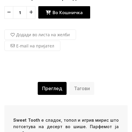
Во Кошничка
Додади во листа на желби
E-mail на пријател
Преглед
Тагови
Sweet Tooth
е сладок, топол и игрив мирис што
потсетува на десерт во шише. Парфемот ја