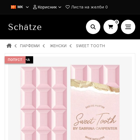
Корисник
Листа на желби
0
MK
0
ПАРФЕМИ
ЖЕНСКИ
SWEET TOOTH
ДОБРА ЦЕНА
ПОПУСТ