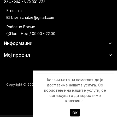
Охрид - 075 321 307
Е-пошта
biserschatze@gmail.com
Работно Време
Пон - Нед / 09:00 - 22:00
Информации
Мој профил
Колачињата ни помагаат да ја
Copyright © 2026 Шатци Парфимерии. Сите права задржани.
доставиме нашата услуга. Со
користење на нашите услуги, се
согласувате да користиме
колачиња.
ОК
Designed & Developed with
by
Duos Digital