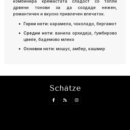
комбинира кремастата сладост со топли
дрвени тонови за да создаде нежен,
романтичен и вкусно привлечен впечаток.
Горни ноти:
карамела, чоколадо, бергамот
Средни ноти:
ванила орхидеја, ѓумбирово
цвеќе, бадемово млеко
Основни ноти:
мошус, амбер, кашмир