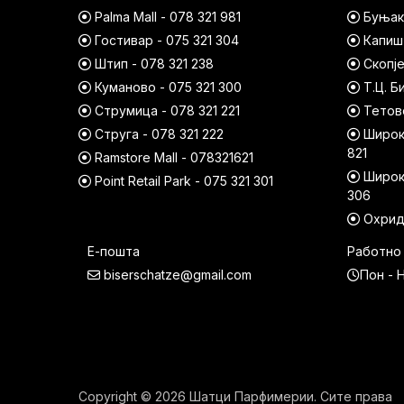
Palma Mall - 078 321 981
Буњако
Гостивар - 075 321 304
Капишт
Штип - 078 321 238
Скопје
Куманово - 075 321 300
Т.Ц. Б
Струмица - 078 321 221
Тетово
Струга - 078 321 222
Широк 
821
Ramstore Mall - 078321621
Широк 
Point Retail Park - 075 321 301
306
Охрид 
Е-пошта
Работно
biserschatze@gmail.com
Пон - Н
Copyright © 2026 Шатци Парфимерии. Сите права