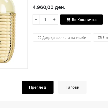
4.960,00 ден.
Во Кошничка
Додади во листа на желби
E-m
Преглед
Тагови