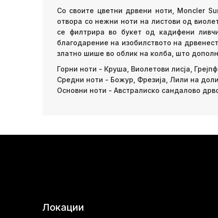
Со своите цветни дрвени ноти, Moncler Su
отвора со нежни ноти на листови од виолет
се филтрира во букет од кадифени ливчи
благодарение на изобилството на дрвенести
златно шише во облик на колба, што допол
Горни ноти - Круша, Виолетови лисја, Грејп
Средни ноти - Божур, Фрезија, Лили на дол
Основни ноти - Австралиско сандалово дрво
Локации