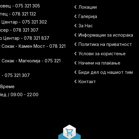
вец - 075 321 305
Локации
ец - 078 321 132
Галерија
 Центар - 075 321 302
За Нас
исер - 078 321 307
Информации за испорака
 Центар - 078 321 837
Политика на приватност
Сокак - Камен Мост - 078 321
Услови за користење
Сокак - Магнолија - 075 321
Начини на плаќање
Биди дел од нашиот тим
- 075 321 307
Контакт
 Време
ед / 09:00 - 22:00