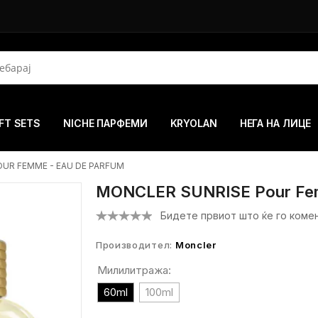
FT SETS
NICHE ПАРФЕМИ
KRYOLAN
НЕГА НА ЛИЦЕ
UR FEMME - EAU DE PARFUM
MONCLER SUNRISE Pour Fem
Бидете првиот што ќе го коме
Производител:
Moncler
Милилитража:
60ml
100ml