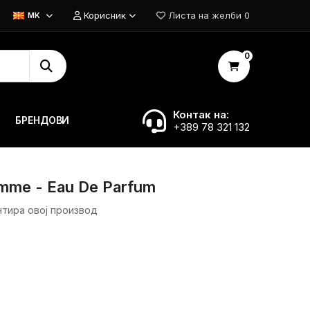
Корисник
Листа на желби
0
MK
0
Контак на:
БРЕНДОВИ
+389 78 321 132
me - Eau De Parfum
нтира овој производ