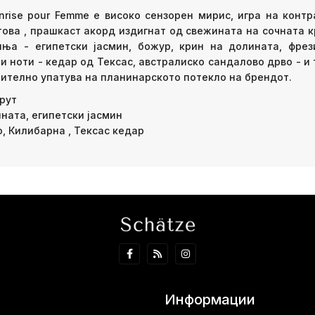
nrise pour Femme е високо сензорен мирис, игра на конт
ова , прашкаст акорд издигнат од свежината на сочната к
ња - египетски јасмин, божур, крин на долината, фрез
 ноти - кедар од Тексас, австралиско сандалово дрво - и
нително упатува на планинарското потекло на брендот.
фрут
ината, египетски јасмин
, Килибарна , Тексас кедар
Информации