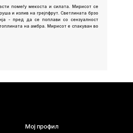
расти помеѓу мекоста и силата. Мирисот се
руша и излив на грејпфрут. Светлината брзо
ија - пред да се поплави со сензуалност
 топлината на амбра. Мирисот е спакуван во
Мој профил