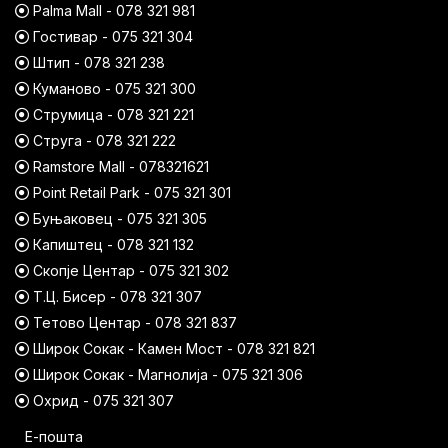
Palma Mall - 078 321 981
Гостивар - 075 321 304
Штип - 078 321 238
Куманово - 075 321 300
Струмица - 078 321 221
Струга - 078 321 222
Ramstore Mall - 078321621
Point Retail Park - 075 321 301
Буњаковец - 075 321 305
Капиштец - 078 321 132
Скопје Центар - 075 321 302
Т.Ц. Бисер - 078 321 307
Тетово Центар - 078 321 837
Широк Сокак - Камен Мост - 078 321 821
Широк Сокак - Магнолија - 075 321 306
Охрид - 075 321 307
Е-пошта