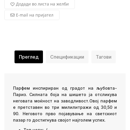
Додади во листа на желби
E-mail на пријател
Преглед
Спецификации
Тагови
Парфем инспириран од градот на љубовта-
Париз. Силната боја на шишето ја отсликува
неговата моќност на заводливост.Овој парфем
е претставен во три милилитражи од 30,50 и
90. Неговото прво појавување на светскиот
пазар го достигнува својот најголем успех.
Топ ноти: (-