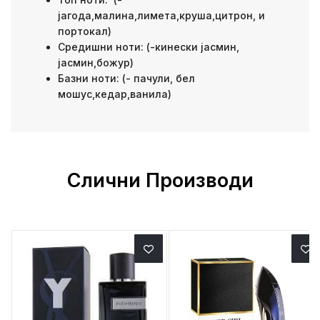
јагода,малина,лимета,круша,цитрон, и
портокал)
Средишни ноти: (-кинески јасмин,
јасмин,божур)
Базни ноти: (- пачули, бел
мошус,кедар,ванила)
Слични Производи