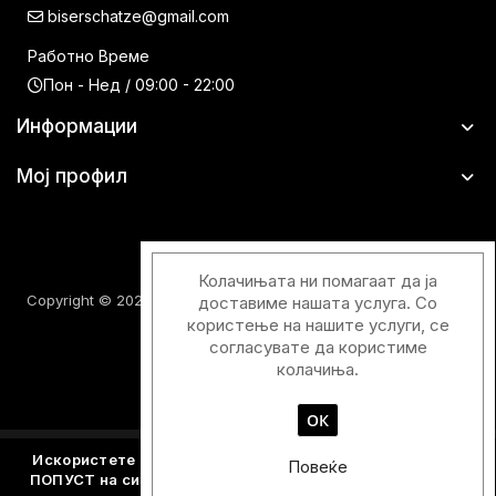
biserschatze@gmail.com
Работно Време
Пон - Нед / 09:00 - 22:00
Информации
Мој профил
Колачињата ни помагаат да ја
Copyright © 2026 Шатци Парфимерии. Сите права задржани.
доставиме нашата услуга. Со
користење на нашите услуги, се
согласувате да користиме
колачиња.
ОК
Designed & Developed with
by
Duos Digital
Искористете го купонскиот код
Y2026
и добијте - 15%
Повеќе
ПОПУСТ на сите производите кои не се веќе намалени.