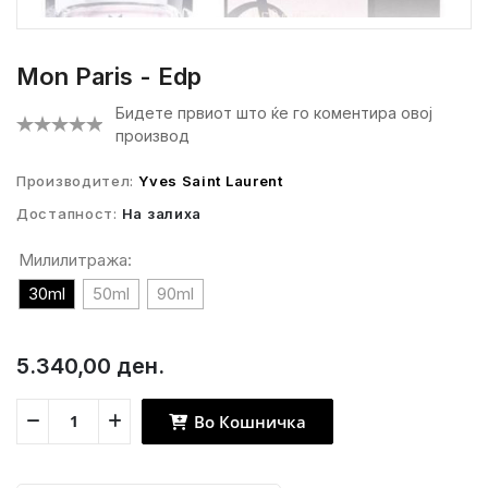
Mon Paris - Edp
Бидете првиот што ќе го коментира овој
производ
Производител:
Yves Saint Laurent
Достапност:
На залиха
Милилитража:
30ml
50ml
90ml
5.340,00 ден.
Во Кошничка