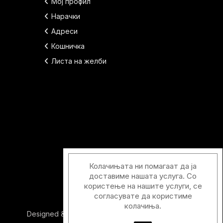
Мој профил
Нарачки
Адреси
Кошничка
Листа на желби
Колачињата ни помагаат да ја
доставиме нашата услуга. Со
користење на нашите услуги, се
согласувате да користиме
колачиња.
Designed & Developed with
by
Duos Digital