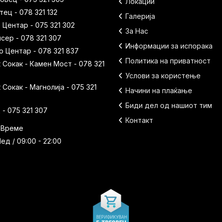
Локации
ец - 078 321 132
Галерија
 Центар - 075 321 302
За Нас
исер - 078 321 307
Информации за испорака
 Центар - 078 321 837
Политика на приватност
Сокак - Камен Мост - 078 321
Услови за користење
Сокак - Магнолија - 075 321
Начини на плаќање
Биди дел од нашиот тим
- 075 321 307
Контакт
 Време
ед / 09:00 - 22:00