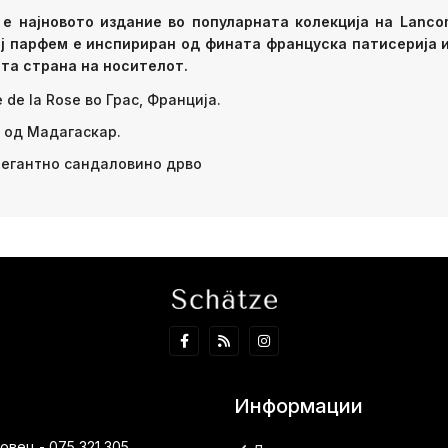
fum е најновото издание во популарната колекција на Lanc
ј парфем е инспириран од фината француска патисерија и
ата страна на носителот.
de la Rose во Грас, Франција.
 од Мадагаскар.
легантно сандаловино дрво
Информации
вец - 075 321 305