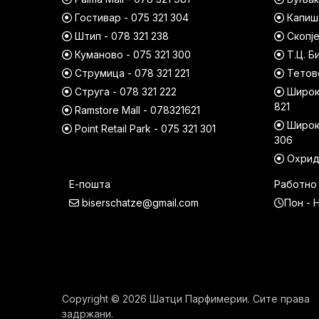
Гостивар - 075 321 304
Капишт
Штип - 078 321 238
Скопје
Куманово - 075 321 300
Т.Ц. Б
Струмица - 078 321 221
Тетово
Струга - 078 321 222
Широк 
821
Ramstore Mall - 078321621
Широк 
Point Retail Park - 075 321 301
306
Охрид 
Е-пошта
Работно
biserschatze@gmail.com
Пон - Н
Copyright © 2026 Шатци Парфимерии. Сите права
задржани.