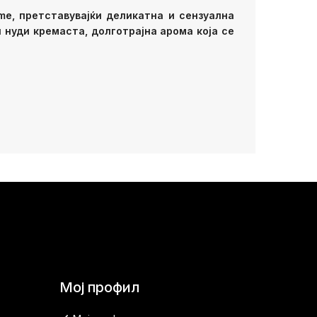
ome, претставувајќи деликатна и сензуална
 нуди кремаста, долготрајна арома која се
Мој профил