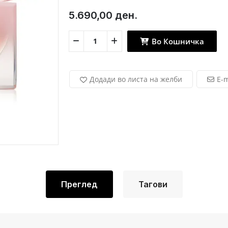
5.690,00 ден.
Во Кошничка
Додади во листа на желби
E-m
Преглед
Тагови