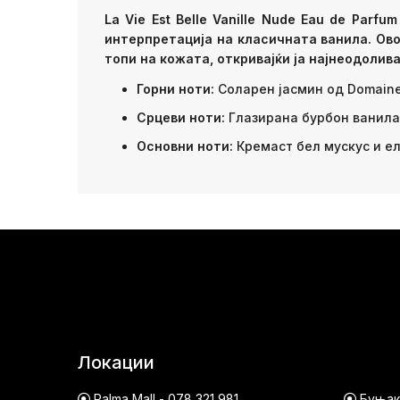
La Vie Est Belle Vanille Nude Eau de Par
интерпретација на класичната ванила. Ово
топи на кожата, откривајќи ја најнеодолив
Горни ноти:
Соларен јасмин од Domaine 
Срцеви ноти:
Глазирана бурбон ванила
Основни ноти:
Кремаст бел мускус и е
Локации
Palma Mall - 078 321 981
Буњако