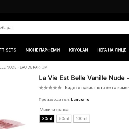
FT SETS
NICHE ПАРФЕМИ
KRYOLAN
НЕГА НА ЛИЦЕ
ILLE NUDE - EAU DE PARFUM
La Vie Est Belle Vanille Nude
Бидете првиот што ќе го коме
Производител:
Lancome
Милилитража:
30ml
50ml
100ml