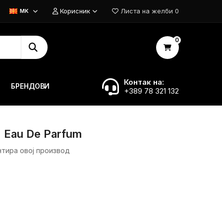
Корисник
Листа на желби
0
MK
0
Контак на:
БРЕНДОВИ
+389 78 321 132
 - Eau De Parfum
нтира овој производ