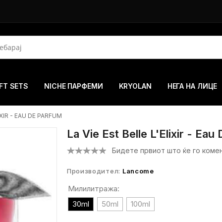
FT SETS
NICHE ПАРФЕМИ
KRYOLAN
НЕГА НА ЛИЦЕ
IXIR - EAU DE PARFUM
La Vie Est Belle L'Elixir - Ea
Бидете првиот што ќе го коме
Производител:
Lancome
Милилитража:
30ml
50ml
100ml