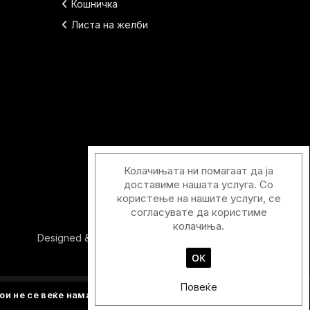
Кошничка
Листа на желби
Колачињата ни помагаат да ја
доставиме нашата услуга. Со
користење на нашите услуги, се
согласувате да користиме
колачиња.
Designed & Developed with
by
Duos Digital
ОК
Повеќе
ои не се веќе намалени.