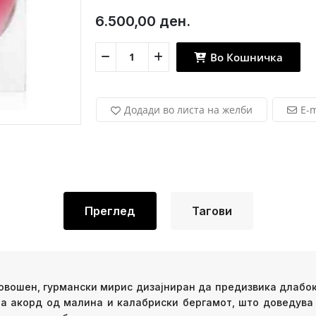
6.500,00 ден.
Во Кошничка
Додади во листа на желби
E-m
Преглед
Тагови
тен, овошен, гурмански мирис дизајниран да предизвика дла
на акорд од малина и калабриски бергамот, што доведува 