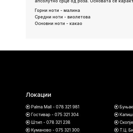
апсолутно срце од роза. Основата се карак
Горни ноти - малина
Средни ноти - виолетова
Основни ноти - какао
Локации
Palma Mall - 078 321 981
Буњако
Гостивар - 075 321 304
Капишт
Штип - 078 321 238
Скопје
Куманово - 075 321 300
Т.Ц. Б