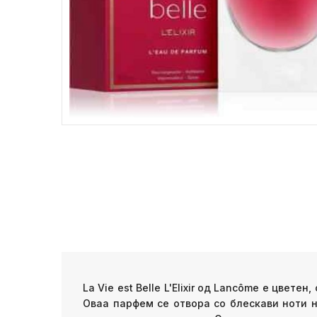
La Vie est Belle L'Elixir од Lancôme е цве
Оваа парфем се отвора со блескави ноти 