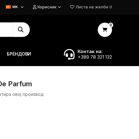
Корисник
Листа на желби
0
MK
0
Контак на:
БРЕНДОВИ
+389 78 321 132
u De Parfum
нтира овој производ