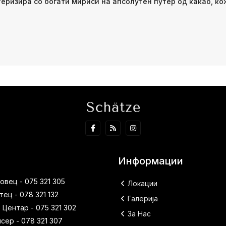
теризира со богати мириси на апсолутен путер од какао, ко
Информации
вец - 075 321 305
Локации
ец - 078 321 132
Галерија
 Центар - 075 321 302
За Нас
исер - 078 321 307