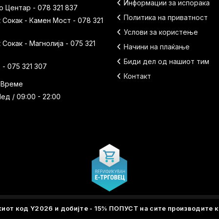
Информации за испорака
 Центар - 078 321 837
Политика на приватност
Сокак - Камен Мост - 078 321
Услови за користење
Сокак - Магнолија - 075 321
Начини на плаќање
Биди дел од нашиот тим
- 075 321 307
Контакт
 Време
ед / 09:00 - 22:00
киот код
Y2026
и добијте - 15% ПОПУСТ на сите производите к