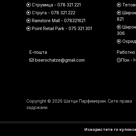
Струмица - 078 321 221
Тетово
Струга - 078 321 222
Широк 
821
Ramstore Mall - 078321621
Широк 
Point Retail Park - 075 321 301
306
Охрид 
Е-пошта
Работно
biserschatze@gmail.com
Пон - Н
Copyright © 2026 Шатци Парфимерии. Сите права
задржани.
Искористете го купонс