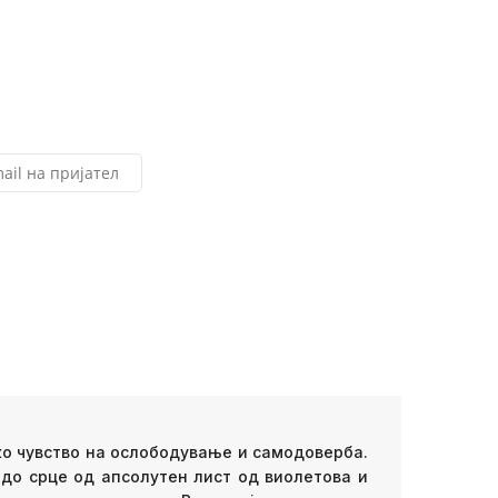
ail на пријател
боко чувство на ослободување и самодоверба.
до срце од апсолутен лист од виолетова и