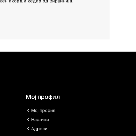
жен акорд и кедар од Вирџинија.
Мој профил
Мој профил
Нарачки
Адреси