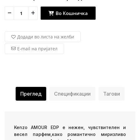
Во Кошничка
Додади во листа на желби
E-mail на пријател
Преглед
Спецификации
Тагови
Kenzo AMOUR EDP е нежен, чувствителен и
весел парфем,како романтично миризливо