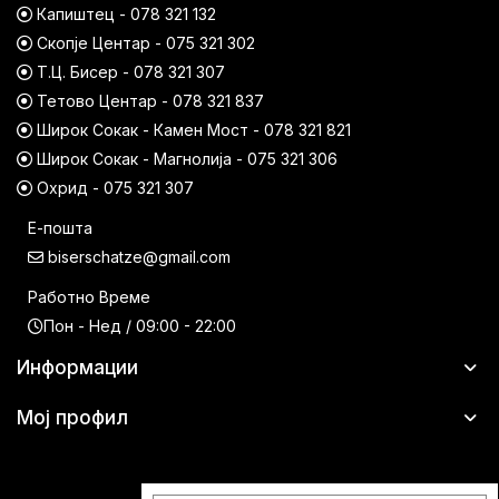
Капиштец - 078 321 132
Скопје Центар - 075 321 302
Т.Ц. Бисер - 078 321 307
Тетово Центар - 078 321 837
Широк Сокак - Камен Мост - 078 321 821
Широк Сокак - Магнолија - 075 321 306
Охрид - 075 321 307
Е-пошта
biserschatze@gmail.com
Работно Време
Пон - Нед / 09:00 - 22:00
Информации
Мој профил