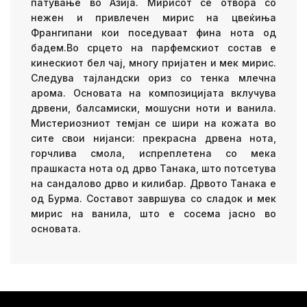
патување во Азија. Мирисот се отвора со
нежен и привлечен мирис на цвеќиња
Франгипани кои поседуваат фина нота од
бадем.Во срцето на парфемскиот состав е
кинескиот бел чај, многу пријатен и мек мирис.
Следува тајландски ориз со тенка млечна
арома. Основата на композицијата вклучува
дрвени, балсамиски, мошусни ноти и ванила.
Мистериозниот темјан се шири на кожата во
сите свои нијанси: прекрасна дрвена нота,
горчлива смола, испреплетена со мека
прашкаста нота од дрво Танака, што потсетува
на сандалово дрво и килибар. Дрвото Танака е
од Бурма. Составот завршува со сладок и мек
мирис на ванила, што е сосема јасно во
основата.