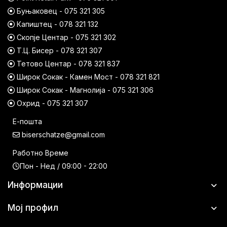
Буњаковец - 075 321 305
Капиштец - 078 321 132
Скопје Центар - 075 321 302
Т.Ц. Бисер - 078 321 307
Тетово Центар - 078 321 837
Широк Сокак - Камен Мост - 078 321 821
Широк Сокак - Магнолија - 075 321 306
Охрид - 075 321 307
Е-пошта
biserschatze@gmail.com
Работно Време
Пон - Нед / 09:00 - 22:00
Информации
Мој профил