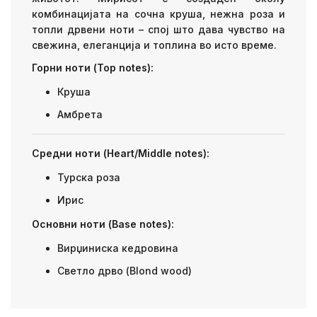
комбинацијата на сочна круша, нежна роза и
топли дрвени ноти – спој што дава чувство на
свежина, елеганција и топлина во исто време.
Горни ноти (Top notes):
Круша
Амбрета
Средни ноти (Heart/Middle notes):
Турска роза
Ирис
Основни ноти (Base notes):
Вирџиниска кедровина
Светло дрво (Blond wood)