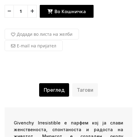
Во Кошничка
Додади во листа на желби
E-mail на пријател
Преглед
Тагови
Givenchy Irresistible е парфем кој ја слави
женственоста, спонтаноста и радоста на
животот. Мирисот е создаден околу