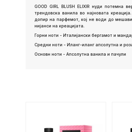
GOOD GIRL BLUSH ELIXIR нуди потемна верз
трендовска ванила во најновата креација
допир на парфемот, кој не води до мешавин
нијанси на креацијата.
Горни ноти - Италијански бергамот и манд
Средни ноти - Иланг-иланг апсолутна и роз
Основн ноти - Апсолутна ванила и пачули