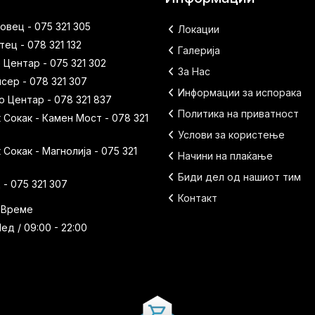
вец - 075 321 305
Локации
ец - 078 321 132
Галерија
 Центар - 075 321 302
За Нас
исер - 078 321 307
Информации за испорака
 Центар - 078 321 837
Политика на приватност
Сокак - Камен Мост - 078 321
Услови за користење
Сокак - Магнолија - 075 321
Начини на плаќање
Биди дел од нашиот тим
- 075 321 307
Контакт
 Време
ед / 09:00 - 22:00