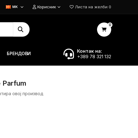
Корисник
Листа на желби
0
MK
0
Контак на:
БРЕНДОВИ
+389 78 321 132
De Parfum
нтира овој производ