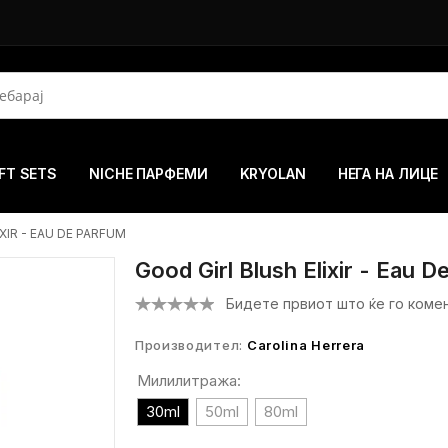
FT SETS
NICHE ПАРФЕМИ
KRYOLAN
НЕГА НА ЛИЦЕ
XIR - EAU DE PARFUM
Good Girl Blush Elixir - Eau 
Бидете првиот што ќе го коме
Производител:
Carolina Herrera
Милилитража:
30ml
50ml
80ml