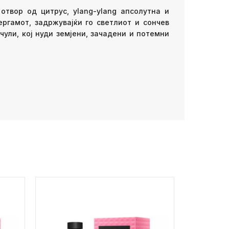
 отвор од цитрус, ylang-ylang апсолутна и
ргамот, задржувајќи го светлиот и сончев
чули, кој нуди земјени, зачадени и потемни