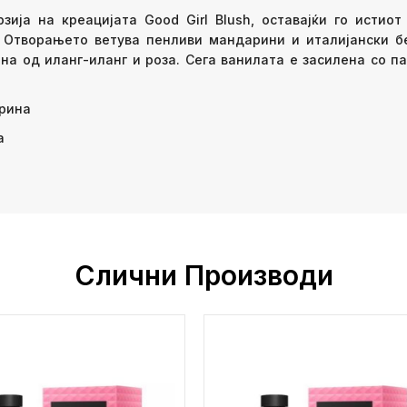
ија на креацијата Good Girl Blush, оставајќи го истиот
. Отворањето ветува пенливи мандарини и италијански бе
а од иланг-иланг и роза. Сега ванилата е засилена со па
арина
а
Слични Производи