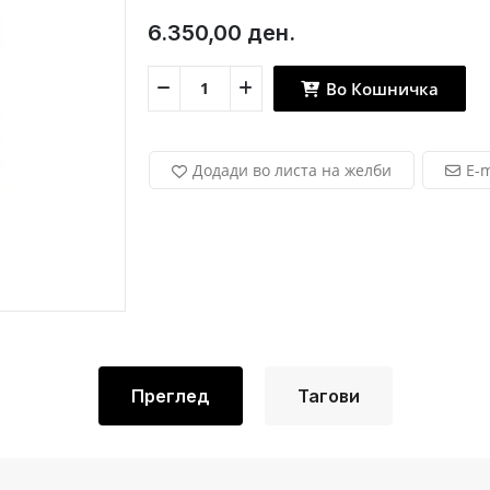
6.350,00 ден.
Во Кошничка
Додади во листа на желби
E-m
Преглед
Тагови