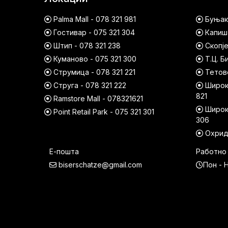
Palma Mall - 078 321 981
Буњако
Гостивар - 075 321 304
Капишт
Штип - 078 321 238
Скопје
Куманово - 075 321 300
Т.Ц. Б
Струмица - 078 321 221
Тетово
Струга - 078 321 222
Широк 
821
Ramstore Mall - 078321621
Широк 
Point Retail Park - 075 321 301
306
Охрид 
Е-пошта
Работно
biserschatze@gmail.com
Пон - Н