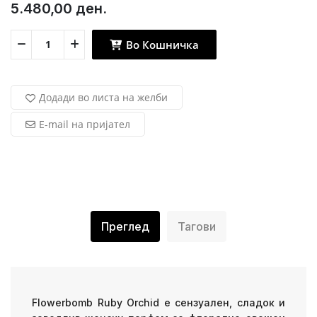
5.480,00 ден.
Во Кошничка
Додади во листа на желби
E-mail на пријател
Преглед
Тагови
Flowerbomb Ruby Orchid е сензуален, сладок и