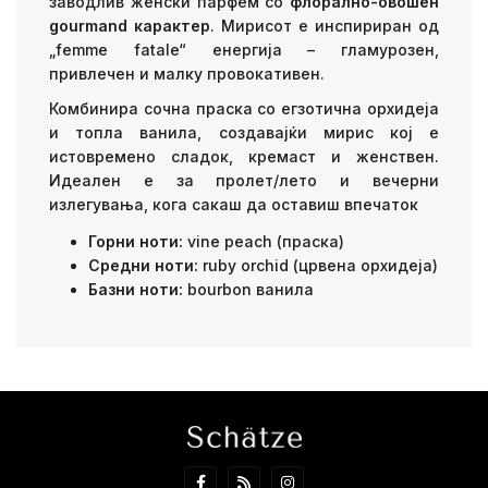
заводлив женски парфем со
флорално-овошен
gourmand карактер
. Мирисот е инспириран од
„femme fatale“ енергија – гламурозен,
привлечен и малку провокативен.
Комбинира сочна праска со егзотична орхидеја
и топла ванила, создавајќи мирис кој е
истовремено сладок, кремаст и женствен.
Идеален е за пролет/лето и вечерни
излегувања, кога сакаш да оставиш впечаток
Горни ноти:
vine peach (праска)
Средни ноти:
ruby orchid (црвена орхидеја)
Базни ноти:
bourbon ванила