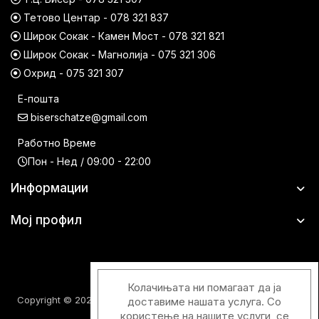
Тетово Центар - 078 321 837
Широк Сокак - Камен Мост - 078 321 821
Широк Сокак - Магнолија - 075 321 306
Охрид - 075 321 307
Е-пошта
biserschatze@gmail.com
Работно Време
Пон - Нед / 09:00 - 22:00
Информации
Мој профил
Колачињата ни помагаат да ја
Copyright © 2026 Шатци Парфимерии. Сите права задржани.
доставиме нашата услуга. Со
користење на нашите услуги, се