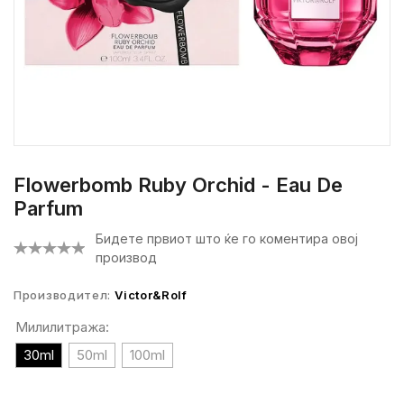
Flowerbomb Ruby Orchid - Eau De
Parfum
Бидете првиот што ќе го коментира овој
производ
Производител:
Victor&Rolf
Милилитража:
30ml
50ml
100ml