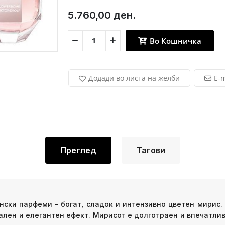
5.760,00 ден.
Во Кошничка
Додади во листа на желби
E-m
Преглед
Тагови
нски парфеми – богат, сладок и интензивно цветен мирис.
ален и елегантен ефект. Мирисот е долготраен и впечатлив