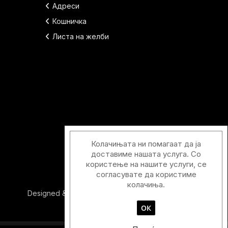
Адреси
Кошничка
Листа на желби
Колачињата ни помагаат да ја
доставиме нашата услуга. Со
користење на нашите услуги, се
согласувате да користиме
колачиња.
Designed & Developed with
by
Duos Digital
ОК