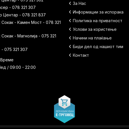
За Нас
исер - 078 321 307
Информации за испорака
 Центар - 078 321 837
Политика на приватност
Сокак - Камен Мост - 078 321
Услови за користење
Сокак - Магнолија - 075 321
Начини на плаќање
Биди дел од нашиот тим
- 075 321 307
Контакт
 Време
ед / 09:00 - 22:00