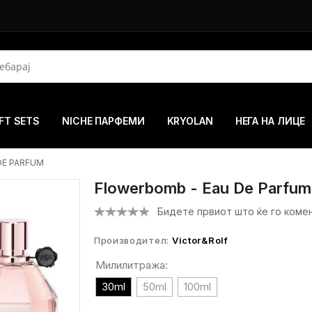
FT SETS
NICHE ПАРФЕМИ
KRYOLAN
НЕГА НА ЛИЦЕ
DE PARFUM
Flowerbomb - Eau De Parfum
Бидете првиот што ќе го коме
Производител:
Victor&Rolf
Милилитража:
30ml
50ml
100ml