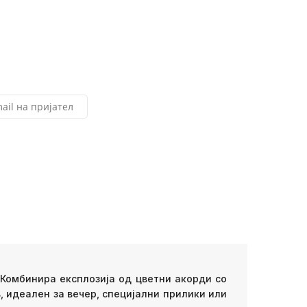
ail на пријател
 Комбинира експлозија од цветни акорди со
, идеален за вечер, специјални прилики или