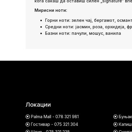
кога сакаш да оставиш силен „signature“ вп
Мирисни ноти:
Горни ноти: зелен чај, бергамот, осман
Средни ноти: јасмин, роза, орхидеја, ф
Базни ноти: пачули, мошус, ванила
Локации
Palma Mall - 078 321 981
Буњако
Гостивар - 075 321 304
Капишт
Штип - 078 321 238
Скопје