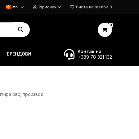
Корисник
Листа на желби
0
MK
0
Контак на:
БРЕНДОВИ
+389 78 321 132
нтира овој производ