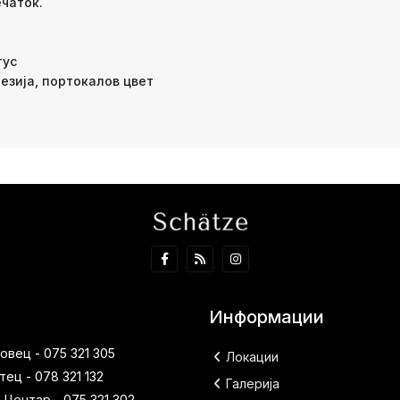
ечаток.
тус
резија, портокалов цвет
Информации
вец - 075 321 305
Локации
ец - 078 321 132
Галерија
 Центар - 075 321 302