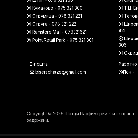
Куманово - 075 321 300
Т.Ц. Б
Струмица - 078 321 221
Тетово
Струга - 078 321 222
Широк 
821
Ramstore Mall - 078321621
Широк 
Point Retail Park - 075 321 301
306
Охрид 
Е-пошта
Работно
biserschatze@gmail.com
Пон - Н
Copyright © 2026 Шатци Парфимерии. Сите права
задржани.