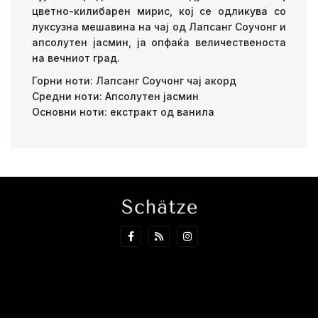
цветно-килибарен мирис, кој се одликува со
луксузна мешавина на чај од Лапсанг Соучонг и
апсолутен јасмин, ја опфаќа величественоста
на вечниот град.
Горни ноти: Лапсанг Соучонг чај акорд
Средни ноти: Апсолутен јасмин
Основни ноти: екстракт од ванила