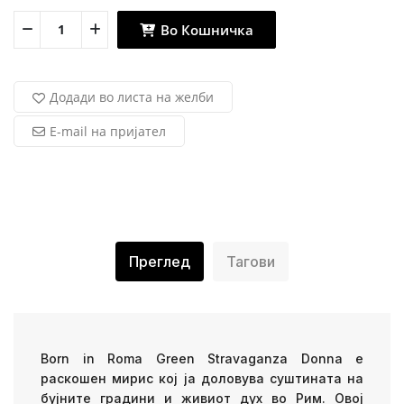
Во Кошничка
Додади во листа на желби
E-mail на пријател
Преглед
Тагови
Born in Roma Green Stravaganza Donna е
раскошен мирис кој ја доловува суштината на
бујните градини и живиот дух во Рим.
Овој