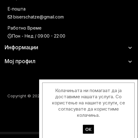
Е-пошта
biserschatze@gmail.com
Работно Време
Пон - Нед / 09:00 - 22:00
Информации
Мој профил
Колачињата ни помагаат да ја
Copyright © 2026 Шатци Парфимерии. Сите права задржани.
доставиме нашата услуга. Со
користење на нашите услуги, се
согласувате да користиме
колачиња.
ОК
Designed & Developed with
by
Duos Digital