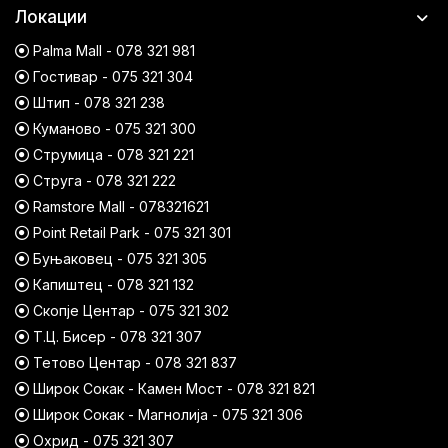
Локации
Palma Mall - 078 321 981
Гостивар - 075 321 304
Штип - 078 321 238
Куманово - 075 321 300
Струмица - 078 321 221
Струга - 078 321 222
Ramstore Mall - 078321621
Point Retail Park - 075 321 301
Буњаковец - 075 321 305
Капиштец - 078 321 132
Скопје Центар - 075 321 302
Т.Ц. Бисер - 078 321 307
Тетово Центар - 078 321 837
Широк Сокак - Камен Мост - 078 321 821
Широк Сокак - Магнолија - 075 321 306
Охрид - 075 321 307