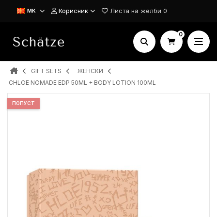
Корисник
Листа на желби
0
MK
0
GIFT SETS
ЖЕНСКИ
CHLOE NOMADE EDP 50ML + BODY LOTION 100ML
ПОПУСТ