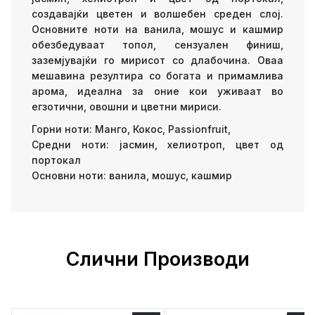
создавајќи цветен и волшебен среден слој.
Основните ноти на ванила, мошус и кашмир
обезбедуваат топол, сензуален финиш,
заземјувајќи го мирисот со длабочина. Оваа
мешавина резултира со богата и примамлива
арома, идеална за оние кои уживаат во
егзотични, овошни и цветни мириси.
Горни ноти: Манго, Кокос, Passionfruit,
Средни ноти: јасмин, хелиотроп, цвет од
портокал
Основни ноти: ванила, мошус, кашмир
Слични Производи