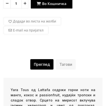
Во Кошничка
Додади во листа на желби
E-mail на пријател
Преглед
Тагови
Yara Tous од Lattafa содржи горни ноти на
манго, кокос и passionfruit, нудејќи тропски и
сладок отвор. Срцето на мирисот вклучува
јасмин, хелиотроп и цвет од портокал,