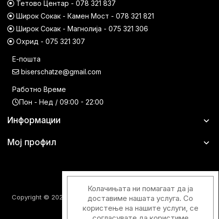
Тетово Центар - 078 321 837
Широк Сокак - Камен Мост - 078 321 821
Широк Сокак - Магнолија - 075 321 306
Охрид - 075 321 307
Е-пошта
biserschatze@gmail.com
Работно Време
Пон - Нед / 09:00 - 22:00
Информации
Мој профил
Колачињата ни помагаат да ја
Copyright © 2026 Шатци Парфимерии. Сите права задржани.
доставиме нашата услуга. Со
користење на нашите услуги, се
согласувате да користиме