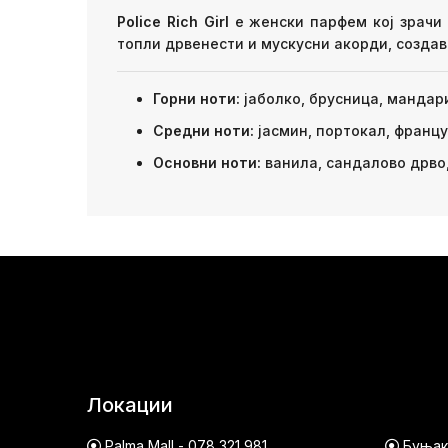
Police Rich Girl
е женски парфем кој зрачи 
топли дрвенести и мускусни акорди, создав
Горни ноти:
јаболко, брусница, мандар
Средни ноти:
јасмин, портокал, франц
Основни ноти:
ванила, сандалово дрво,
Локации
Palma Mall - 078 321 981
Буњако