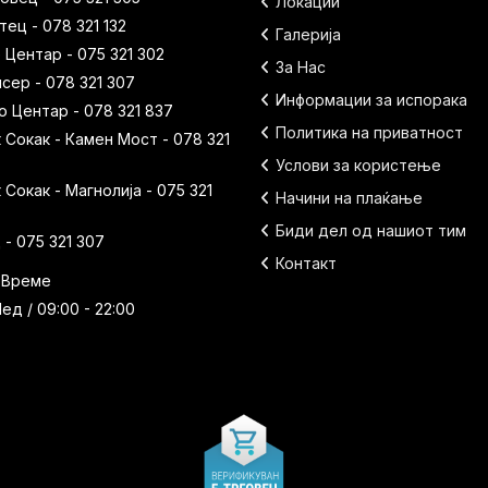
Локации
ец - 078 321 132
Галерија
 Центар - 075 321 302
За Нас
исер - 078 321 307
Информации за испорака
 Центар - 078 321 837
Политика на приватност
Сокак - Камен Мост - 078 321
Услови за користење
Сокак - Магнолија - 075 321
Начини на плаќање
Биди дел од нашиот тим
- 075 321 307
Контакт
 Време
ед / 09:00 - 22:00