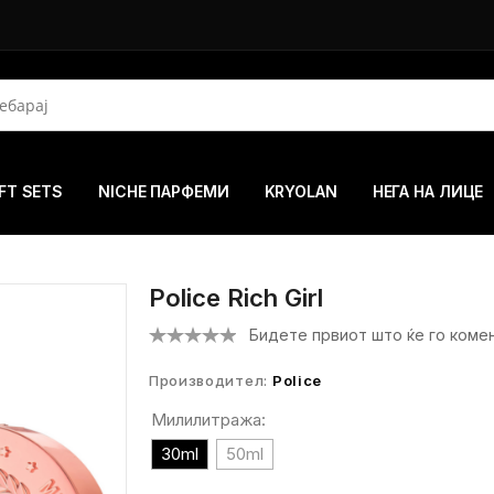
FT SETS
NICHE ПАРФЕМИ
KRYOLAN
НЕГА НА ЛИЦЕ
Police Rich Girl
Бидете првиот што ќе го коме
Производител:
Police
Милилитража:
30ml
50ml