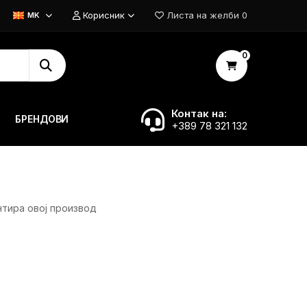
Корисник
Листа на желби
0
MK
0
Контак на:
БРЕНДОВИ
+389 78 321 132
нтира овој производ