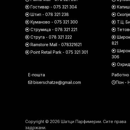
Гостивар - 075 321 304
Капишт
Штип - 078 321 238
Скопје
Куманово - 075 321 300
Т.Ц. Б
Струмица - 078 321 221
Тетово
Струга - 078 321 222
Широк 
821
Ramstore Mall - 078321621
Широк 
Point Retail Park - 075 321 301
306
Охрид 
Е-пошта
Работно
biserschatze@gmail.com
Пон - Н
Copyright © 2026 Шатци Парфимерии. Сите права
задржани.