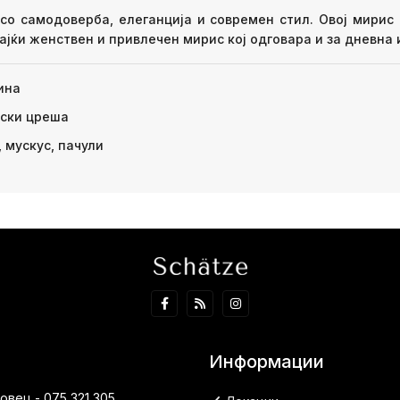
со самодоверба, елеганција и современ стил. Овој мирис
ајќи женствен и привлечен мирис кој одговара и за дневна 
ина
уски цреша
 мускус, пачули
Информации
вец - 075 321 305