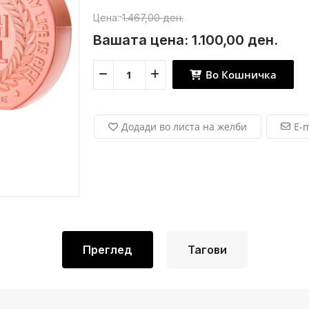
Цена:
1.467,00 ден.
Вашата цена:
1.100,00 ден.
Во Кошничка
Додади во листа на желби
E-m
Преглед
Тагови