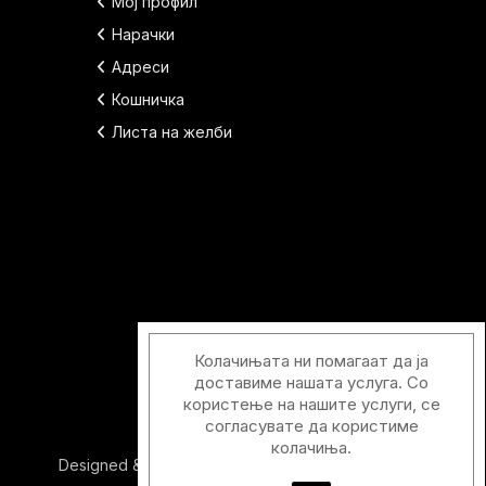
Мој профил
Нарачки
Адреси
Кошничка
Листа на желби
Колачињата ни помагаат да ја
доставиме нашата услуга. Со
користење на нашите услуги, се
согласувате да користиме
колачиња.
Designed & Developed with
by
Duos Digital