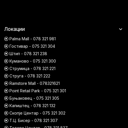
Локации
Palma Mall - 078 321 981
Гостивар - 075 321 304
Штип - 078 321 238
Куманово - 075 321 300
Струмица - 078 321 221
Струга - 078 321 222
Ramstore Mall - 078321621
Point Retail Park - 075 321 301
Буњаковец - 075 321 305
Капиштец - 078 321 132
Скопје Центар - 075 321 302
Т.Ц. Бисер - 078 321 307
Тетово Центар - 078 321 837