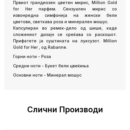
Првиот грандиозен цветен мирис, Million Gold
for Her парфем. Сензуален мирис со
извонредна симфонија на женски бели
цветови, светкава роза и минерален мошус.
Капсулиран во ремек-дело од шише, каде
сложениот дизајн се среќава со раскошот.
Прифатете ја суштината на луксузот. Million
Gold for Her , од Rabanne.
Горни ноти - Роза
Средни ноти - Букет бели цвеќиња
Основни ноти - Минерал мошус
Слични Производи