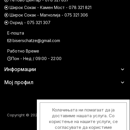
Широк Сокак - Камен Мост - 078 321 821
Широк Сокак - Магнолија - 075 321 306
Охрид - 075 321 307
Е-пошта
biserschatze@gmail.com
Работно Време
Пон - Нед / 09:00 - 22:00
Информации
Мој профил
Колачињата ни помагаат да ја
Copyright © 2026 Шатци Парфимерии. Сите права задржани.
доставиме нашата услуга. Со
користење на нашите услуги, се
согласувате да користиме