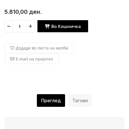
5.810,00 ден.
Во Кошничка
Додади во листа на желби
E-mail на пријател
Преглед
Тагови