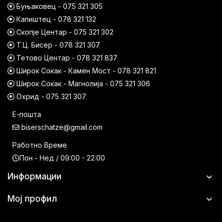
Буњаковец - 075 321 305
Капиштец - 078 321 132
Скопје Центар - 075 321 302
Т.Ц. Бисер - 078 321 307
Тетово Центар - 078 321 837
Широк Сокак - Камен Мост - 078 321 821
Широк Сокак - Магнолија - 075 321 306
Охрид - 075 321 307
Е-пошта
biserschatze@gmail.com
Работно Време
Пон - Нед / 09:00 - 22:00
Информации
Мој профил