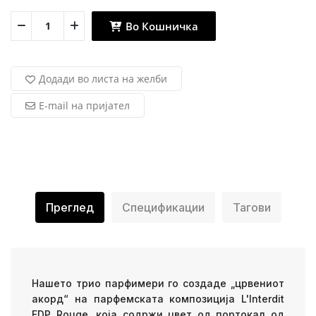
Во Кошничка
Додади во листа на желби
E-mail на пријател
Преглед
Спецификации
Тагови
Нашето трио парфимери го создаде „црвениот
акорд“ на парфемската композиција L'Interdit
EDP Rouge, која содржи цвет од портокал од