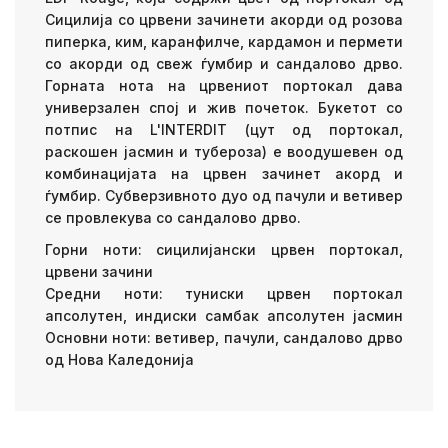
Сицилија со црвени зачинети акорди од розова
пиперка, ким, каранфилче, кардамон и пермети
со акорди од свеж ѓумбир и сандалово дрво.
Горната нота на црвениот портокал дава
универзален спој и жив почеток. Букетот со
потпис на L'INTERDIT (цут од портокал,
раскошен јасмин и тубероза) е воодушевен од
комбинацијата на црвен зачинет акорд и
ѓумбир. Субверзивното дуо од пачули и ветивер
се провлекува со сандалово дрво.
Горни ноти: сицилијански црвен портокал,
црвени зачини
Средни ноти: туниски црвен портокал
апсолутен, индиски самбак апсолутен јасмин
Основни ноти: ветивер, пачули, сандалово дрво
од Нова Каледонија