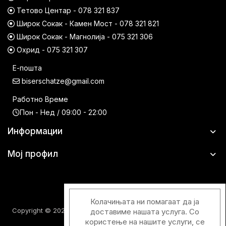
Тетово Центар - 078 321 837
Широк Сокак - Камен Мост - 078 321 821
Широк Сокак - Магнолија - 075 321 306
Охрид - 075 321 307
Е-пошта
biserschatze@gmail.com
Работно Време
Пон - Нед / 09:00 - 22:00
Информации
Мој профил
Колачињата ни помагаат да ја
Copyright © 2026 Шатци Парфимерии. Сите права задржани.
доставиме нашата услуга. Со
користење на нашите услуги, се