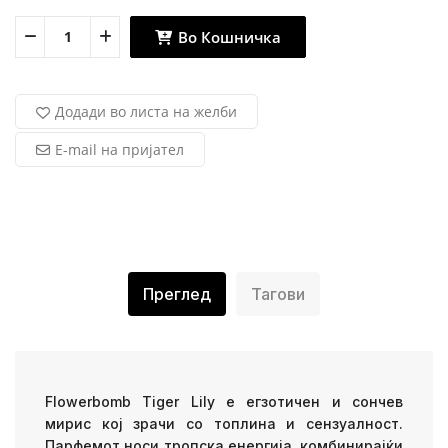
Во Кошничка
Додади во листа на желби
E-mail на пријател
Преглед
Тагови
Flowerbomb Tiger Lily е егзотичен и сончев
мирис кој зрачи со топлина и сензуалност.
Парфемот носи тропска енергија, комбинирајќи