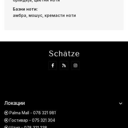
Базни ноти:
амбра, мошус, кремасти ноти
Локации
Palma Mall - 078 321 981
Гостивар - 075 321 304
Штип - 078 321 238