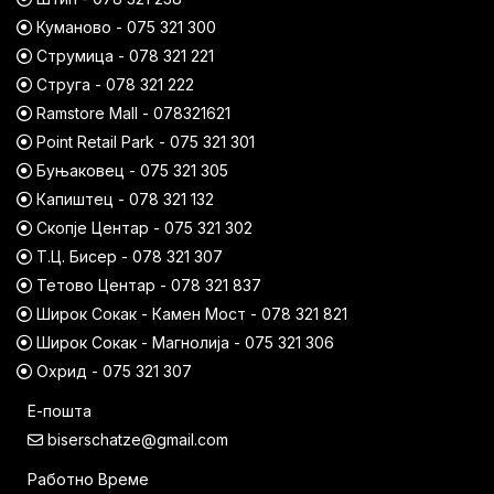
Куманово - 075 321 300
Струмица - 078 321 221
Струга - 078 321 222
Ramstore Mall - 078321621
Point Retail Park - 075 321 301
Буњаковец - 075 321 305
Капиштец - 078 321 132
Скопје Центар - 075 321 302
Т.Ц. Бисер - 078 321 307
Тетово Центар - 078 321 837
Широк Сокак - Камен Мост - 078 321 821
Широк Сокак - Магнолија - 075 321 306
Охрид - 075 321 307
Е-пошта
biserschatze@gmail.com
Работно Време