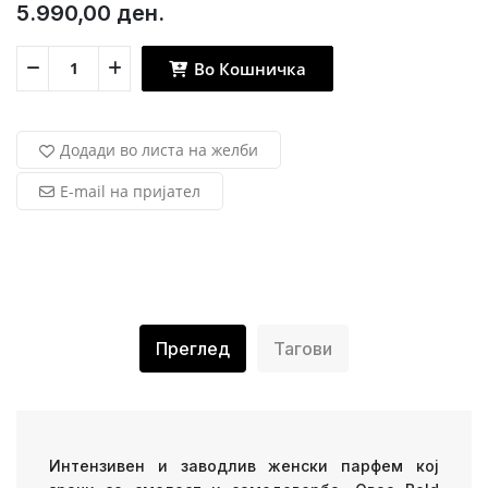
5.990,00 ден.
Во Кошничка
Додади во листа на желби
E-mail на пријател
Преглед
Тагови
Интензивен и заводлив женски парфем кој