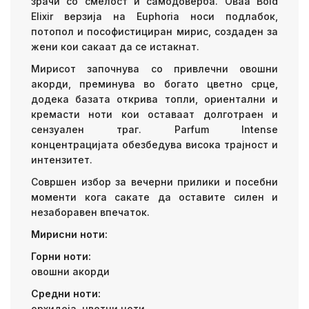
зрачи со смелост и самодоверба. Оваа Bold
Elixir верзија на Euphoria носи подлабок,
потопол и пософистициран мирис, создаден за
жени кои сакаат да се истакнат.
Мирисот започнува со привлечни овошни
акорди, преминува во богато цветно срце,
додека базата открива топли, ориентални и
кремасти ноти кои оставаат долготраен и
сензуален траг. Parfum Intense
концентрацијата обезбедува висока трајност и
интензитет.
Совршен избор за вечерни прилики и посебни
моменти кога сакате да оставите силен и
незаборавен впечаток.
Мирисни ноти:
Горни ноти:
овошни акорди
Средни ноти:
орхидеја, цветни ноти