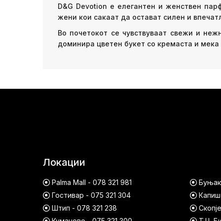
D&G Devotion е елегантен и женствен парф
жени кои сакаат да остават силен и впечатл
Во почетокот се чувствуваат свежи и неж
доминира цветен букет со кремаста и мека 
Локации
Palma Mall - 078 321 981
Буњако
Гостивар - 075 321 304
Капишт
Штип - 078 321 238
Скопје
Куманово - 075 321 300
Т.Ц. Б