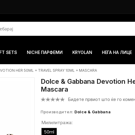
FT SETS
NICHE ПАРФЕМИ
KRYOLAN
НЕГА НА ЛИЦЕ
VOTION HER 50ML + TRAVEL SPRAY 10ML + MASCARA
Dolce & Gabbana Devotion He
Mascara
Бидете првиот што ќе го коме
Производител:
Dolce & Gabbana
Милилитража:
50ml