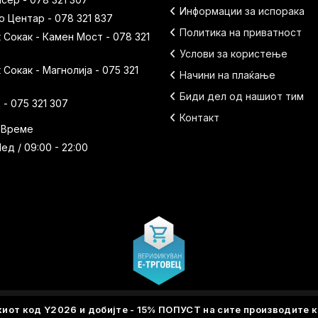
Информации за испорака
 Центар - 078 321 837
Политика на приватност
Сокак - Камен Мост - 078 321
Услови за користење
Сокак - Магнолија - 075 321
Начини на плаќање
Биди дел од нашиот тим
- 075 321 307
Контакт
 Време
ед / 09:00 - 22:00
киот код
Y2026
и добијте - 15% ПОПУСТ на сите производите к