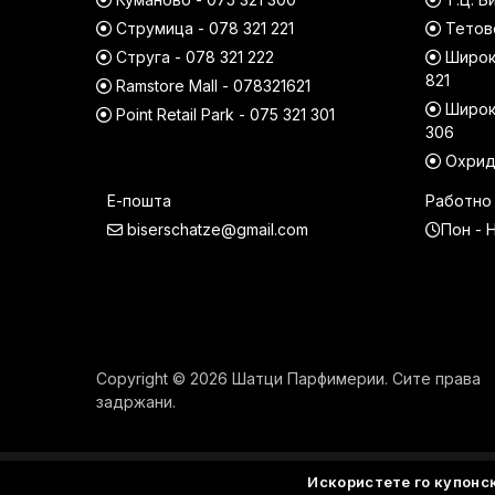
Струмица - 078 321 221
Тетово
Струга - 078 321 222
Широк 
821
Ramstore Mall - 078321621
Широк 
Point Retail Park - 075 321 301
306
Охрид 
Е-пошта
Работно
biserschatze@gmail.com
Пон - Н
Copyright © 2026 Шатци Парфимерии. Сите права
задржани.
Искористете го купонс