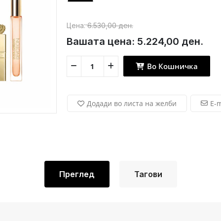
Цена:
6.530,00 ден.
Вашата цена:
5.224,00 ден.
Во Кошничка
Додади во листа на желби
E-m
Преглед
Тагови