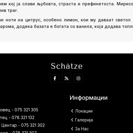
ем кој ја слави љубовта, страста и префинетоста. Мирисо
ив траг.
ни ноти на цитрус, особено лимон, кои му даваат светол 
арома, додека базата е богата со ванила, која додава топл
Информации
вец - 075 321 305
Локации
ец - 078 321 132
Галерија
 Центар - 075 321 302
За Нас
исер - 078 321 307