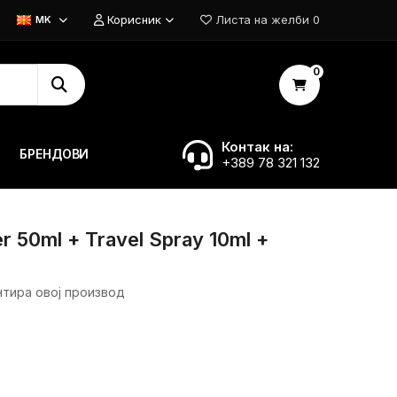
Корисник
Листа на желби
0
MK
0
Контак на:
БРЕНДОВИ
+389 78 321 132
r 50ml + Travel Spray 10ml +
нтира овој производ