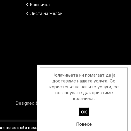
Кошничка
Листа на желби
Колачињата ни помагаат да ја
доставиме нашата услуга. Со
користење на нашите услуги, се
согласувате да користиме
колачиња.
Designed & Developed with
by
Duos Digital
ОК
Повеќе
ои не се веќе намалени.