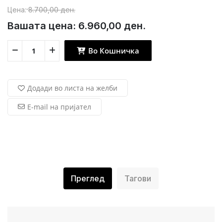
Цена:
8.700,00 ден.
Вашата цена:
6.960,00 ден.
Во Кошничка
Додади во листа на желби
E-mail на пријател
Преглед
Тагови