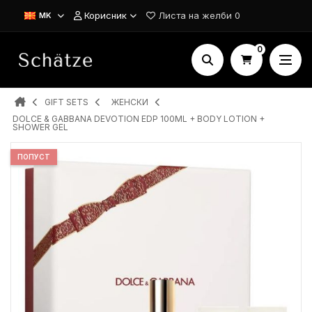
Корисник
Листа на желби
0
MK
0
GIFT SETS
ЖЕНСКИ
DOLCE & GABBANA DEVOTION EDP 100ML + BODY LOTION +
SHOWER GEL
ПОПУСТ