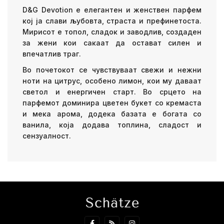
D&G Devotion е елегантен и женствен парфем
кој ја слави љубовта, страста и префинетоста.
Мирисот е топол, сладок и заводлив, создаден
за жени кои сакаат да остават силен и
впечатлив траг.
Во почетокот се чувствуваат свежи и нежни
ноти на цитрус, особено лимон, кои му даваат
светол и енергичен старт. Во срцето на
парфемот доминира цветен букет со кремаста
и мека арома, додека базата е богата со
ванила, која додава топлина, сладост и
сензуалност.