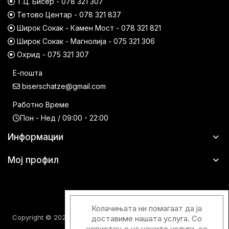
Т.Ц. Бисер - 078 321 307
Тетово Центар - 078 321 837
Широк Сокак - Камен Мост - 078 321 821
Широк Сокак - Магнолија - 075 321 306
Охрид - 075 321 307
Е-пошта
biserschatze@gmail.com
Работно Време
Пон - Нед / 09:00 - 22:00
Информации
Мој профил
Колачињата ни помагаат да ја
Copyright © 2026 Шатци Парфимерии. Сите права задржани.
доставиме нашата услуга. Со
користење на нашите услуги, се