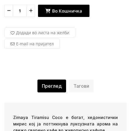
Во Кошничка
Додади во листа на желби
E-mail на пријател
Преглед
Тагови
Zimaya Tiramisu Coco е богат, хедонистички
мирис кој ја поттикнува луксузната арома на
свежо сварено кафе во живописно кафуле.