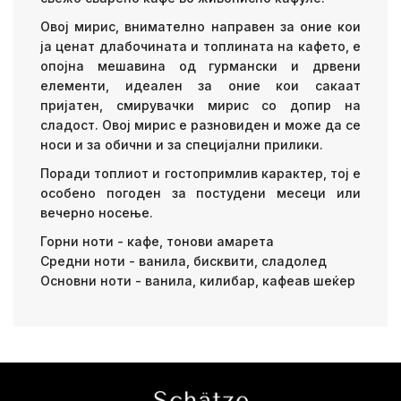
Овој мирис, внимателно направен за оние кои
ја ценат длабочината и топлината на кафето, е
опојна мешавина од гурмански и дрвени
елементи, идеален за оние кои сакаат
пријатен, смирувачки мирис со допир на
сладост. Овој мирис е разновиден и може да се
носи и за обични и за специјални прилики.
Поради топлиот и гостопримлив карактер, тој е
особено погоден за постудени месеци или
вечерно носење.
Горни ноти - кафе, тонови амарета
Средни ноти - ванила, бисквити, сладолед
Основни ноти - ванила, килибар, кафеав шеќер