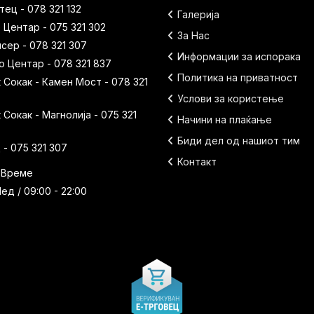
ец - 078 321 132
Галерија
 Центар - 075 321 302
За Нас
исер - 078 321 307
Информации за испорака
 Центар - 078 321 837
Политика на приватност
Сокак - Камен Мост - 078 321
Услови за користење
Сокак - Магнолија - 075 321
Начини на плаќање
Биди дел од нашиот тим
- 075 321 307
Контакт
 Време
ед / 09:00 - 22:00