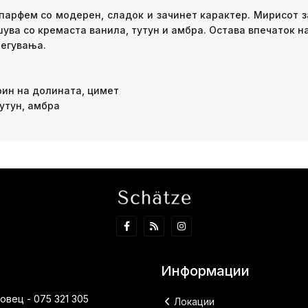
парфем со модерен, сладок и зачинет карактер. Мирисот 
ува со кремаста ванила, тутун и амбра. Остава впечаток н
легувања.
рин на долината, цимет
тутун, амбра
Информации
вец - 075 321 305
Локации