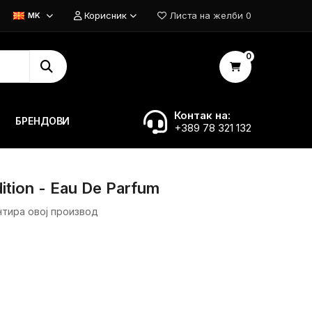
Корисник
Листа на желби
0
MK
0
Контак на:
БРЕНДОВИ
+389 78 321 132
tion - Eau De Parfum
нтира овој производ