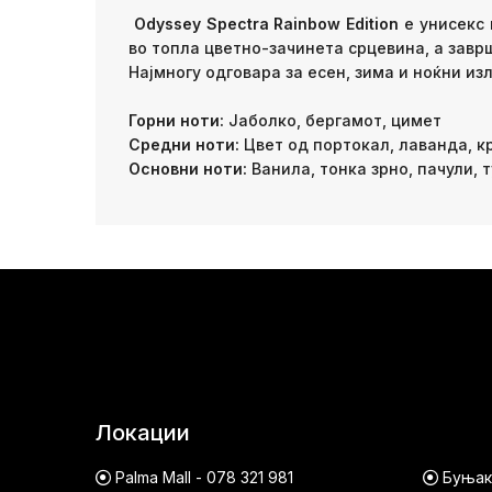
Odyssey Spectra Rainbow Edition
е унисекс 
во топла цветно-зачинета срцевина, а заврш
Најмногу одговара за есен, зима и ноќни из
Горни ноти:
Јаболко, бергамот, цимет
Средни ноти:
Цвет од портокал, лаванда, к
Основни ноти:
Ванила, тонка зрно, пачули, 
Локации
Palma Mall - 078 321 981
Буњако