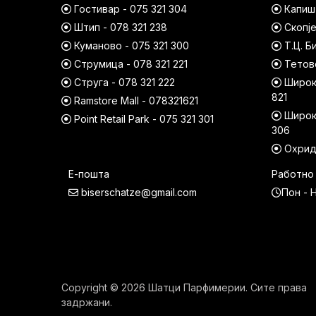
Гостивар - 075 321 304
Капишт
Штип - 078 321 238
Скопје
Куманово - 075 321 300
Т.Ц. Б
Струмица - 078 321 221
Тетово
Струга - 078 321 222
Широк 
821
Ramstore Mall - 078321621
Широк 
Point Retail Park - 075 321 301
306
Охрид 
Е-пошта
Работно
biserschatze@gmail.com
Пон - Н
Copyright © 2026 Шатци Парфимерии. Сите права
задржани.