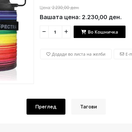
Цена:
2.230,00 ден.
Вашата цена:
2.230,00 ден.
Во Кошничка
Додади во листа на желби
E-m
Преглед
Тагови