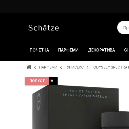
ПОЧЕТНА
ПАРФЕМИ
ДЕКОРАТИВА
GI
ПАРФЕМИ
УНИСЕКС
ODYSSEY SPECTRA R
ДОБРА ЦЕНА
ПОПУСТ