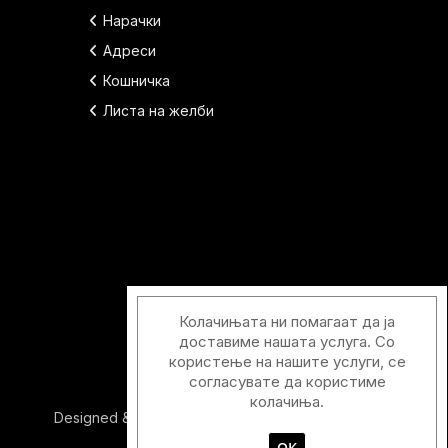
Нарачки
Адреси
Кошничка
Листа на желби
Колачињата ни помагаат да ја
доставиме нашата услуга. Со
користење на нашите услуги, се
согласувате да користиме
колачиња.
Designed & Developed with
by
Duos Digital
ОК