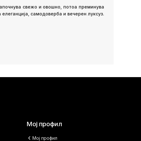
започнува свежо и овошно, потоа преминува
а елеганција, самодоверба и вечерен луксуз.
Мој профил
Мој профил