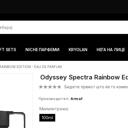
FT SETS
NICHE ПАРФЕМИ
KRYOLAN
НЕГА НА ЛИЦЕ
AINBOW EDITION - EAU DE PARFUM
Odyssey Spectra Rainbow Edi
Бидете првиот што ќе го коме
Производител:
Armaf
Милилитража:
100ml