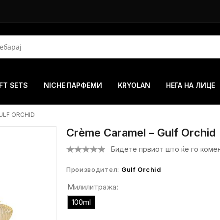
FT SETS
NICHE ПАРФЕМИ
KRYOLAN
НЕГА НА ЛИЦЕ
ULF ORCHID
Crème Caramel – Gulf Orchid
Бидете првиот што ќе го коме
Производител:
Gulf Orchid
Милилитража:
100ml