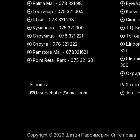
Palma Mall - 078 321 981
Буњако
Гостивар - 075 321 304
Капишт
Штип - 078 321 238
Скопје
Куманово - 075 321 300
Т.Ц. Б
Струмица - 078 321 221
Тетово
Струга - 078 321 222
Широк 
821
Ramstore Mall - 078321621
Широк 
Point Retail Park - 075 321 301
306
Охрид 
Е-пошта
Работно
biserschatze@gmail.com
Пон - Н
Copyright © 2026 Шатци Парфимерии. Сите права