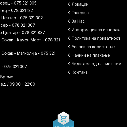
вец - 075 321 305
Локации
ец - 078 321 132
Галерија
 Центар - 075 321 302
За Нас
исер - 078 321 307
Информации за испорака
 Центар - 078 321 837
Политика на приватност
Сокак - Камен Мост - 078 321
Услови за користење
Сокак - Магнолија - 075 321
Начини на плаќање
Биди дел од нашиот тим
- 075 321 307
Контакт
 Време
ед / 09:00 - 22:00