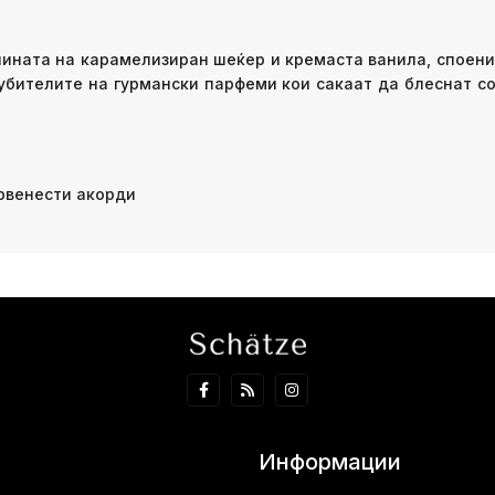
плината на карамелизиран шеќер и кремаста ванила, споени
љубителите на гурмански парфеми кои сакаат да блеснат со
рвенести акорди
Информации