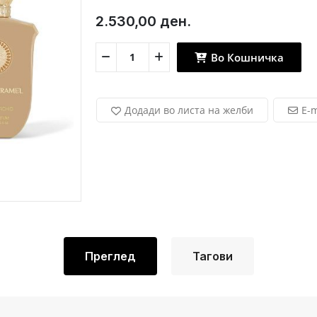
2.530,00 ден.
Во Кошничка
Додади во листа на желби
E-m
Преглед
Тагови