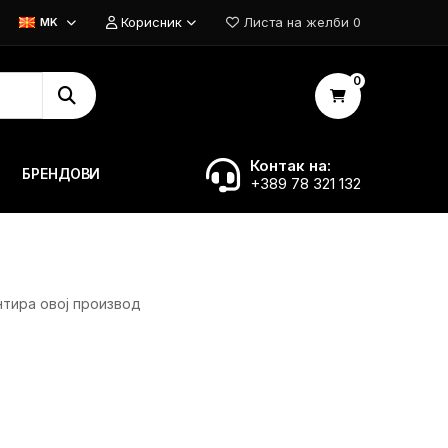
Корисник
Листа на желби
0
MK
0
Контак на:
БРЕНДОВИ
+389 78 321 132
нтира овој производ