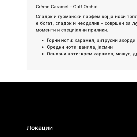
Crème Caramel – Gulf Orchid
Сладок и гурмански парфем кој ја носи то
е богат, сладок и неодолив – совршен за 
моменти и специјални прилики.
Горни ноти:
карамел, цитрусни акорди
Средни ноти:
ванила, јасмин
Основни ноти:
крем карамел, мошус, д
Локации