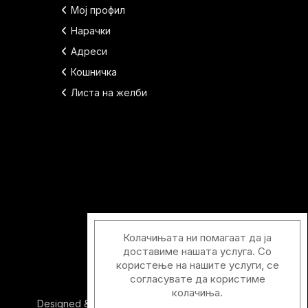
Мој профил
Нарачки
Адреси
Кошничка
Листа на желби
Колачињата ни помагаат да ја
доставиме нашата услуга. Со
користење на нашите услуги, се
согласувате да користиме
колачиња.
Designed & Developed with
by
Duos Digital