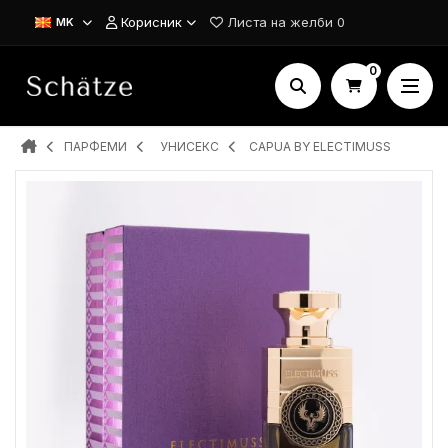
Корисник
Листа на желби
0
MK
0
ПАРФЕМИ
УНИСЕКС
CAPUA BY ELECTIMUSS