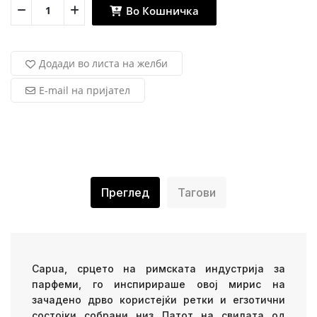
Во Кошничка
Додади во листа на желби
E-mail на пријател
Преглед
Тагови
Capua, срцето на римската индустрија за
парфеми, го инспирираше овој мирис на
зачадено дрво користејќи ретки и егзотични
состојки собрани низ Патот на свилата од