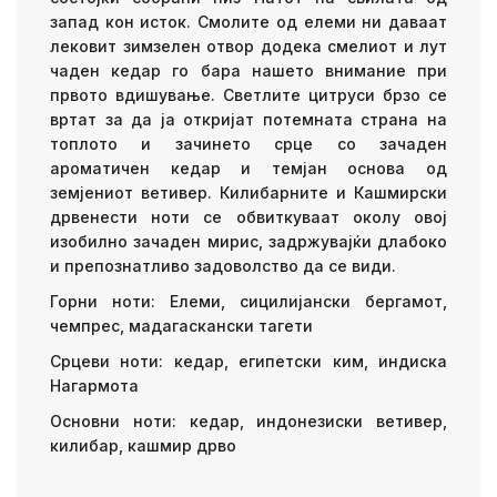
запад кон исток. Смолите од елеми ни даваат
лековит зимзелен отвор додека смелиот и лут
чаден кедар го бара нашето внимание при
првото вдишување. Светлите цитруси брзо се
вртат за да ја откријат потемната страна на
топлото и зачинето срце со зачаден
ароматичен кедар и темјан основа од
земјениот ветивер. Килибарните и Кашмирски
дрвенести ноти се обвиткуваат околу овој
изобилно зачаден мирис, задржувајќи длабоко
и препознатливо задоволство да се види.
Горни ноти: Елеми, сицилијански бергамот,
чемпрес, мадагаскански тагети
Срцеви ноти: кедар, египетски ким, индиска
Нагармота
Основни ноти: кедар, индонезиски ветивер,
килибар, кашмир дрво