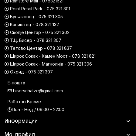
Ramstore Mall - 078321621
Point Retail Park - 075 321 301
Буњаковец - 075 321 305
Капиштец - 078 321 132
Скопје Центар - 075 321 302
Т.Ц. Бисер - 078 321 307
Тетово Центар - 078 321 837
Широк Сокак - Камен Мост - 078 321 821
Широк Сокак - Магнолија - 075 321 306
Охрид - 075 321 307
Е-пошта
biserschatze@gmail.com
Работно Време
Пон - Нед / 09:00 - 22:00
Информации
Мој профил