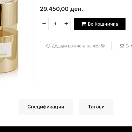
29.450,00 ден.
Во Кошничка
Додади во листа на желби
E-m
Спецификации
Тагови