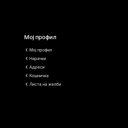
Мој профил
Мој профил
Нарачки
Адреси
Кошничка
Листа на желби