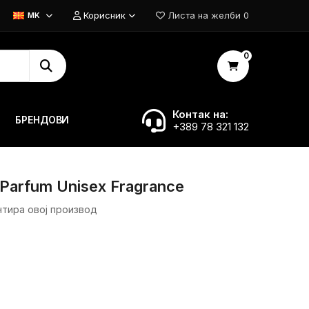
Корисник
Листа на желби
0
MK
0
Контак на:
БРЕНДОВИ
+389 78 321 132
 Parfum Unisex Fragrance
нтира овој производ