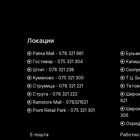
Локации
Palma Mall - 078 321 981
Буњако
Гостивар - 075 321 304
Капишт
Штип - 078 321 238
Скопје
Куманово - 075 321 300
Т.Ц. Б
Струмица - 078 321 221
Тетово
Струга - 078 321 222
Широк 
821
Ramstore Mall - 078321621
Широк 
Point Retail Park - 075 321 301
306
Охрид 
Е-пошта
Работно