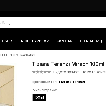
FT SETS
NICHE ПАРФЕМИ
KRYOLAN
НЕГА НА ЛИЦЕ
ARFUM UNISEX FRAGRANCE
Tiziana Terenzi Mirach 100ml
Бидете првиот што ќе го коме
Производител:
Tiziana Terenzi
Милилитража:
100ml