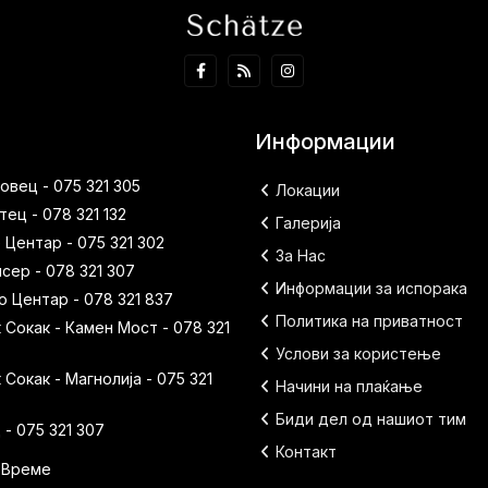
Информации
вец - 075 321 305
Локации
ец - 078 321 132
Галерија
 Центар - 075 321 302
За Нас
исер - 078 321 307
Информации за испорака
 Центар - 078 321 837
Политика на приватност
Сокак - Камен Мост - 078 321
Услови за користење
Сокак - Магнолија - 075 321
Начини на плаќање
Биди дел од нашиот тим
- 075 321 307
Контакт
 Време