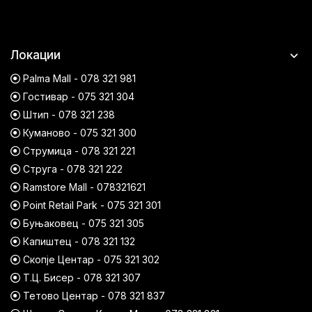
Локации
Palma Mall - 078 321 981
Гостивар - 075 321 304
Штип - 078 321 238
Куманово - 075 321 300
Струмица - 078 321 221
Струга - 078 321 222
Ramstore Mall - 078321621
Point Retail Park - 075 321 301
Буњаковец - 075 321 305
Капиштец - 078 321 132
Скопје Центар - 075 321 302
Т.Ц. Бисер - 078 321 307
Тетово Центар - 078 321 837