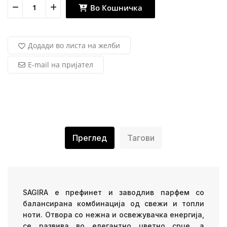
Во Кошничка
Додади во листа на желби
E-mail на пријател
Преглед
Тагови
SAGIRA е префинет и заводлив парфем со
балансирана комбинација од свежи и топли
ноти. Отвора со нежна и освежувачка енергија,
се развива во елегантно цветно срце, а