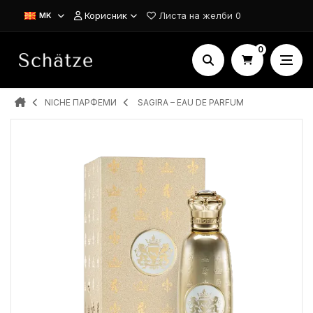
Корисник
Листа на желби
0
MK
0
NICHE ПАРФЕМИ
SAGIRA – EAU DE PARFUM