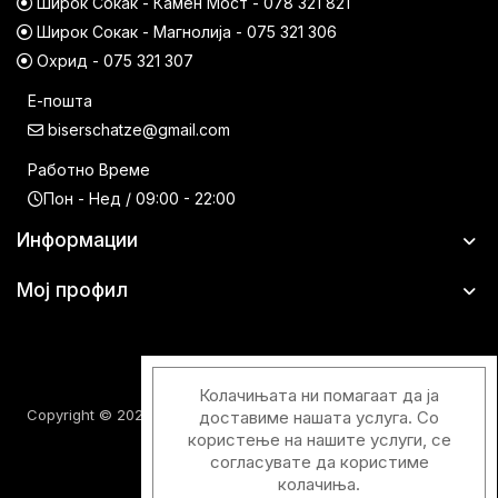
Широк Сокак - Камен Мост - 078 321 821
Широк Сокак - Магнолија - 075 321 306
Охрид - 075 321 307
Е-пошта
biserschatze@gmail.com
Работно Време
Пон - Нед / 09:00 - 22:00
Информации
Мој профил
Колачињата ни помагаат да ја
Copyright © 2026 Шатци Парфимерии. Сите права задржани.
доставиме нашата услуга. Со
користење на нашите услуги, се
согласувате да користиме
колачиња.