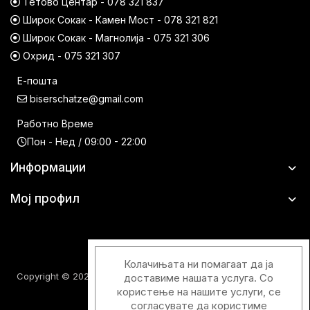
Тетово Центар - 078 321 837
Широк Сокак - Камен Мост - 078 321 821
Широк Сокак - Магнолија - 075 321 306
Охрид - 075 321 307
Е-пошта
biserschatze@gmail.com
Работно Време
Пон - Нед / 09:00 - 22:00
Информации
Мој профил
Колачињата ни помагаат да ја
Copyright © 2026 Шатци Парфимерии. Сите права задржани.
доставиме нашата услуга. Со
користење на нашите услуги, се
согласувате да користиме