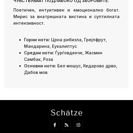
ЧУВСТВУВААТ ПОДЛАБОКО ОД ЗБОРОВИТЕ.
Поетичен, интуитивен и емоционално богат.
Мирис за внатрешната вистина и суптилната
интензивност.
Горни ноти:
Црна рибизла, Грејпфрут,
Мандарина, Еукалиптус
Средни ноти:
Ѓурѓовденче, Жасмин
Самбак, Роза
Основни ноти:
Бел мошус, Кедарово дрво,
Дабов мов