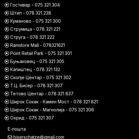
Гостивар - 075 321 304
Штип - 078 321 238
Куманово - 075 321 300
Струмица - 078 321 221
Струга - 078 321 222
Ramstore Mall - 078321621
Point Retail Park - 075 321 301
Буњаковец - 075 321 305
Капиштец - 078 321 132
Скопје Центар - 075 321 302
Т.Ц. Бисер - 078 321 307
Тетово Центар - 078 321 837
Широк Сокак - Камен Мост - 078 321 821
Широк Сокак - Магнолија - 075 321 306
Охрид - 075 321 307
Е-пошта
biserschatze@gmail.com