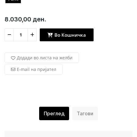
8.030,00 ден.
Во Кошничка
Додади во листа на желби
E-mail на пријател
Преглед
Тагови