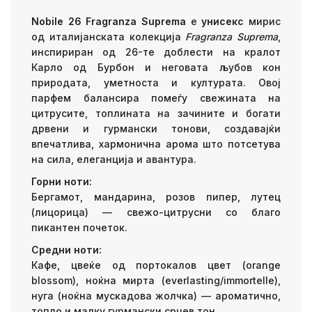
Nobile 26 Fragranza Suprema
е
унисекс
мирис
од италијанската колекција
Fragranza Suprema
,
инспириран од 26-те доблести на кралот
Карло од Бурбон и неговата љубов кон
природата, уметноста и културата. Овој
парфем балансира помеѓу свежината на
цитрусите, топлината на зачините и богати
дрвени и гурмански тонови, создавајќи
впечатлива, хармонична арома што потсетува
на сила, елеганција и авантура.
Горни ноти:
Бергамот, мандарина, розов пипер, лутец
(лицорица) — свежо-цитрусни со благо
пикантен почеток.
Средни ноти:
Кафе, цвеќе од портокалов цвет (orange
blossom), ноќна мирта (everlasting/immortelle),
нуга (ноќна мускадова жолчка) — ароматично,
топло и малку гурмански срцев тон.