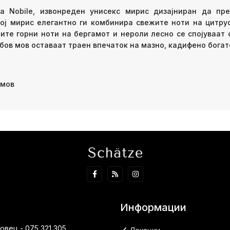
a Nobile, извонреден унисекс мирис дизајниран да пре
ој мирис елегантно ги комбинира свежите ноти на цитрус
те горни ноти на бергамот и нероли лесно се спојуваат 
ов мов оставаат траен впечаток на мазно, кадифено богат
 мов
Информации
вец - 075 321 305