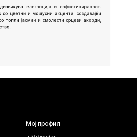
дизвикува елеганција и софистицираност.
 со цветни и мошусни акценти, создавајќи
со топли јасмин и смолести срцеви акорди,
ство.
Мој профил