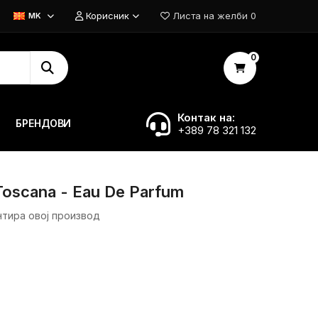
Корисник
Листа на желби
0
MK
0
Контак на:
БРЕНДОВИ
+389 78 321 132
 Toscana - Eau De Parfum
нтира овој производ