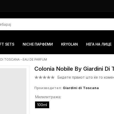
FT SETS
NICHE ПАРФЕМИ
KRYOLAN
НЕГА НА ЛИЦЕ
 DI TOSCANA - EAU DE PARFUM
Colonia Nobile By Giardini Di
Бидете првиот што ќе го коме
Производител:
Giardini di Toscana
Милилитража:
100ml