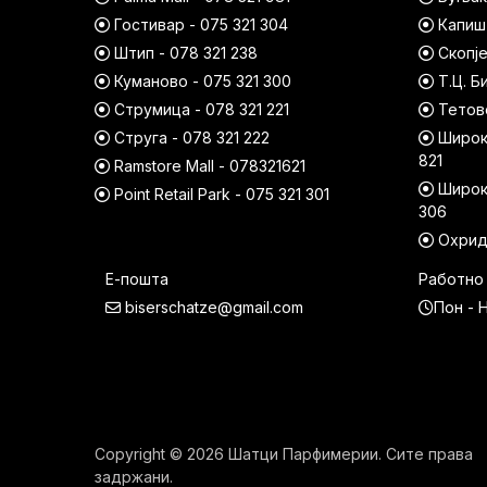
Гостивар - 075 321 304
Капишт
Штип - 078 321 238
Скопје
Куманово - 075 321 300
Т.Ц. Б
Струмица - 078 321 221
Тетово
Струга - 078 321 222
Широк 
821
Ramstore Mall - 078321621
Широк 
Point Retail Park - 075 321 301
306
Охрид 
Е-пошта
Работно
biserschatze@gmail.com
Пон - Н
Copyright © 2026 Шатци Парфимерии. Сите права
задржани.