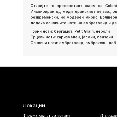
Откријте го префинетиот шарм на Coloni
Инспириран од медитеранскиот пејзаж, ов
безвременски, но модерен мирис. Волшебни
додека основните ноти на амбретолид и даб
Горни ноти: бергамот, Petit Grain, нероли
Срцеви ноти: харизмален, јасмин, бензоин
Основни ноти: амбретолид, амброксан, даб
Локации
Palma Mall - 078 321 981
Буњако