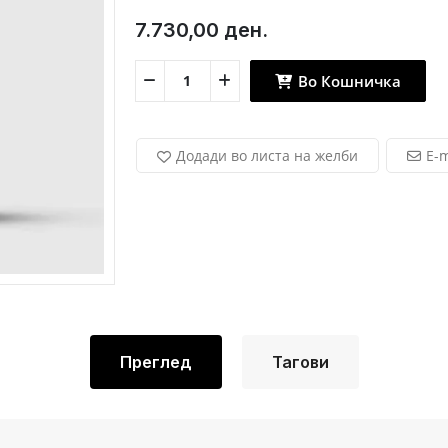
7.730,00 ден.
Во Кошничка
Додади во листа на желби
E-m
Преглед
Тагови