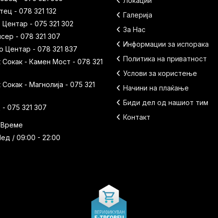
Локации
ец - 078 321 132
Галерија
 Центар - 075 321 302
За Нас
исер - 078 321 307
Информации за испорака
 Центар - 078 321 837
Политика на приватност
Сокак - Камен Мост - 078 321
Услови за користење
Сокак - Магнолија - 075 321
Начини на плаќање
Биди дел од нашиот тим
- 075 321 307
Контакт
 Време
ед / 09:00 - 22:00