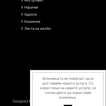
Мој профил
Нарачки
Адреси
Кошничка
Листа на желби
Колачињата ни помагаат да ја
доставиме нашата услуга. Со
користење на нашите услуги, се
согласувате да користиме
колачиња.
Designed & Developed with
by
Duos Digital