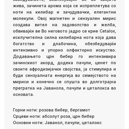
жива, зачинета арома која се испреплетува со
ноти на килибар и зачудувачки, елегантни
молекули. Овој магнетен и сензуален мирис
создава вител на задоволство и желба,
обвивајќи ве Во неговото јадро се крие Cetalox,
исклучителна силна килибарна нота која дава
богатство и длабочина, обезбедувајќи
интензивно и упорно олфакторно искуство.
Додавањето црн бибер го интензивира
зачинскиот акорд, додека пачули, ценет по
своите афродизијачки својства, ја стимулира и
буди сензуалната енергија во семејството на
мириси и конечно се спушта во долготрајна
прегратка на Јаванола, пачули и цеталокса во
основата.
Горни ноти: розова бибер, бергамот
Срцеви ноти: абсолут роза, црн бибер
Основни ноти: Јаванол, пачули, цеталокс