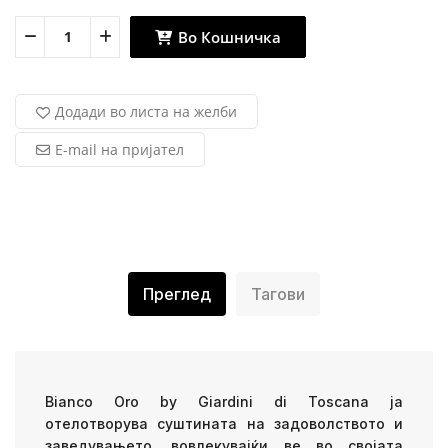
Во Кошничка
Додади во листа на желби
E-mail на пријател
Преглед
Тагови
Bianco Oro by Giardini di Toscana
ја
отелотворува суштината на задоволството и
заведувањето, вовлекувајќи ве во својата