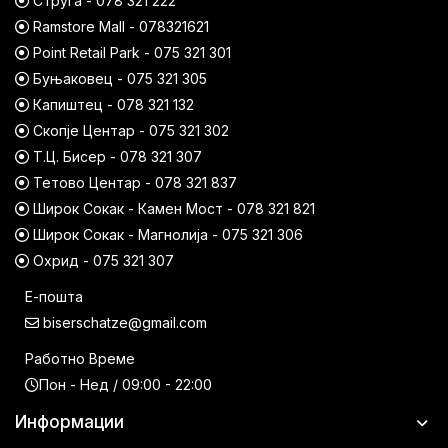
Струга - 078 321 222
Ramstore Mall - 078321621
Point Retail Park - 075 321 301
Буњаковец - 075 321 305
Капиштец - 078 321 132
Скопје Центар - 075 321 302
Т.Ц. Бисер - 078 321 307
Тетово Центар - 078 321 837
Широк Сокак - Камен Мост - 078 321 821
Широк Сокак - Магнолија - 075 321 306
Охрид - 075 321 307
Е-пошта
biserschatze@gmail.com
Работно Време
Пон - Нед / 09:00 - 22:00
Информации