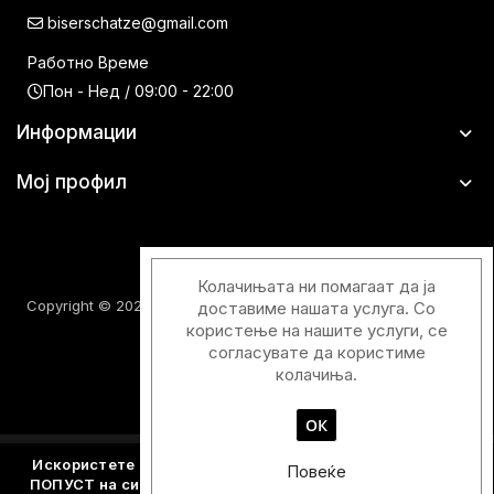
biserschatze@gmail.com
Работно Време
Пон - Нед / 09:00 - 22:00
Информации
Мој профил
Колачињата ни помагаат да ја
Copyright © 2026 Шатци Парфимерии. Сите права задржани.
доставиме нашата услуга. Со
користење на нашите услуги, се
согласувате да користиме
колачиња.
ОК
Designed & Developed with
by
Duos Digital
Искористете го купонскиот код
Y2026
и добијте - 15%
Повеќе
ПОПУСТ на сите производите кои не се веќе намалени.