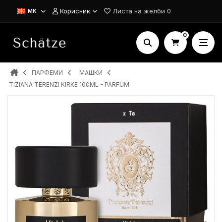
Корисник
Листа на желби
0
MK
0
ПАРФЕМИ
MAШКИ
TIZIANA TERENZI KIRKE 100ML - PARFUM