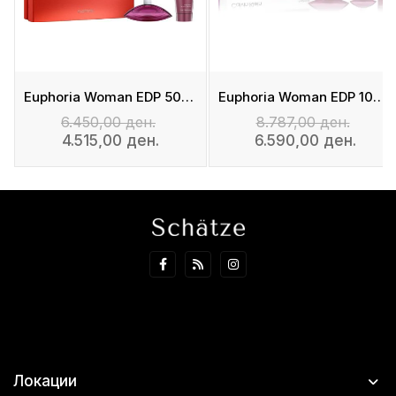
m
Euphoria Woman EDP 50ml + Body Lotion 100ml
Euphoria Woman EDP 100ml + Euphoria Woman EDP 30ml + Body Lotion 100ml
6.450,00 ден.
8.787,00 ден.
4.515,00 ден.
6.590,00 ден.
Локации