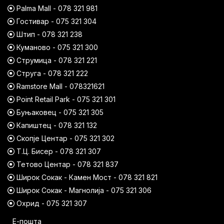
Palma Mall - 078 321 981
Гостивар - 075 321 304
Штип - 078 321 238
Куманово - 075 321 300
Струмица - 078 321 221
Струга - 078 321 222
Ramstore Mall - 078321621
Point Retail Park - 075 321 301
Буњаковец - 075 321 305
Капиштец - 078 321 132
Скопје Центар - 075 321 302
Т.Ц. Бисер - 078 321 307
Тетово Центар - 078 321 837
Широк Сокак - Камен Мост - 078 321 821
Широк Сокак - Магнолија - 075 321 306
Охрид - 075 321 307
Е-пошта