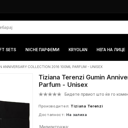
FT SETS
NICHE ПАРФЕМИ
KRYOLAN
НЕГА НА ЛИЦЕ
IN ANNIVERSARY COLLECTION 2016 100ML PARFUM - UNISEX
Tiziana Terenzi Gumin Annive
Parfum - Unisex
Бидете првиот што ќе го коме
Производител:
Tiziana Terenzi
Достапност:
На залиха
Милилитража: