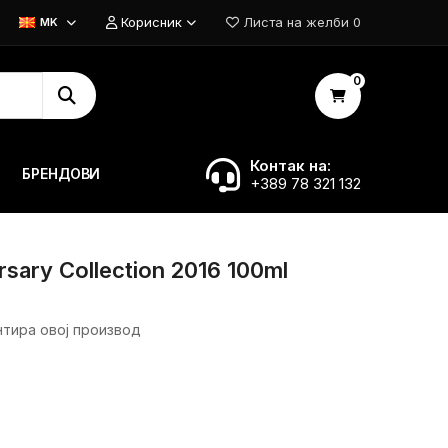
Корисник
Листа на желби
0
MK
0
Контак на:
БРЕНДОВИ
+389 78 321 132
rsary Collection 2016 100ml
нтира овој производ