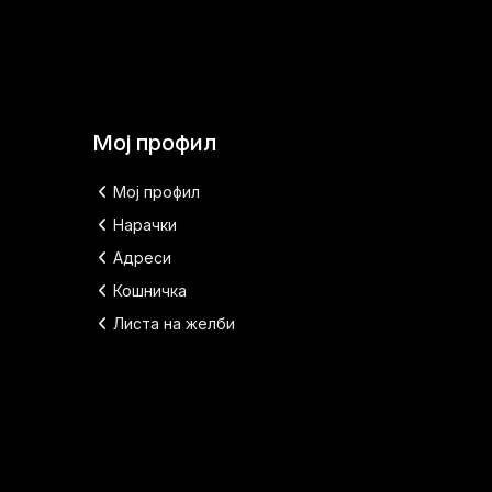
Мој профил
Мој профил
Нарачки
Адреси
Кошничка
Листа на желби