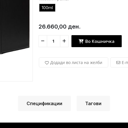
100ml
26.660,00 ден.
Во Кошничка
Додади во листа на желби
E-m
Спецификации
Тагови