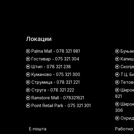
Локации
Palma Mall - 078 321 981
Буњако
Гостивар - 075 321 304
Капишт
Штип - 078 321 238
Скопје
Куманово - 075 321 300
Т.Ц. Б
Струмица - 078 321 221
Тетово
Струга - 078 321 222
Широк 
821
Ramstore Mall - 078321621
Широк 
Point Retail Park - 075 321 301
306
Охрид 
Е-пошта
Работно