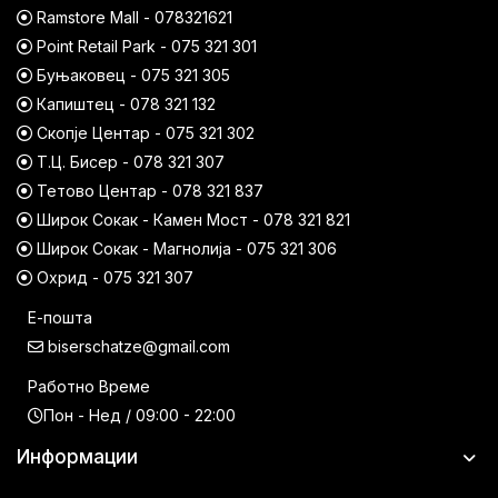
Ramstore Mall - 078321621
Point Retail Park - 075 321 301
Буњаковец - 075 321 305
Капиштец - 078 321 132
Скопје Центар - 075 321 302
Т.Ц. Бисер - 078 321 307
Тетово Центар - 078 321 837
Широк Сокак - Камен Мост - 078 321 821
Широк Сокак - Магнолија - 075 321 306
Охрид - 075 321 307
Е-пошта
biserschatze@gmail.com
Работно Време
Пон - Нед / 09:00 - 22:00
Информации