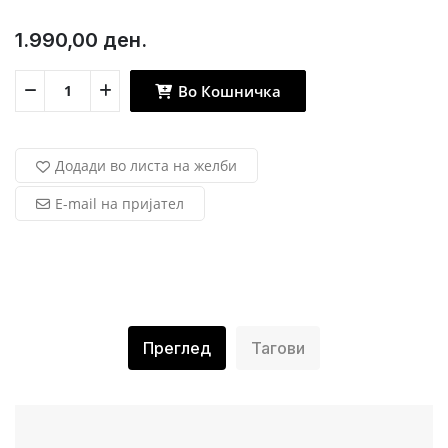
1.990,00 ден.
Во Кошничка
Додади во листа на желби
E-mail на пријател
Преглед
Тагови