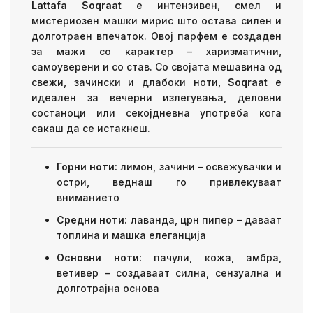
Lattafa Soqraat
е интензивен, смел и
мистериозен машки мирис што остава силен и
долготраен впечаток. Овој парфем е создаден
за мажи со карактер – харизматични,
самоуверени и со став. Со својата мешавина од
свежи, зачински и длабоки ноти,
Soqraat
е
идеален за вечерни излегувања, деловни
состаноци или секојдневна употреба кога
сакаш да се истакнеш.
Горни ноти:
лимон, зачини – освежувачки и
остри, веднаш го привлекуваат
вниманието
Средни ноти:
лаванда, црн пипер – даваат
топлина и машка елеганција
Основни ноти:
пачули, кожа, амбра,
ветивер – создаваат силна, сензуална и
долготрајна основа