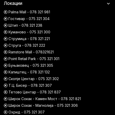
Локации
Palma Mall - 078 321 981
Гостивар - 075 321 304
Штип - 078 321 238
Куманово - 075 321 300
Струмица - 078 321 221
Струга - 078 321 222
Ramstore Mall - 078321621
Point Retail Park - 075 321 301
Буњаковец - 075 321 305
Капиштец - 078 321 132
Скопје Центар - 075 321 302
Т.Ц. Бисер - 078 321 307
Тетово Центар - 078 321 837
Широк Сокак - Камен Мост - 078 321 821
Широк Сокак - Магнолија - 075 321 306
Охрид - 075 321 307