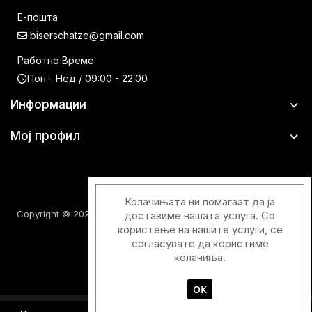
Е-пошта
biserschatze@gmail.com
Работно Време
Пон - Нед / 09:00 - 22:00
Информации
Мој профил
Колачињата ни помагаат да ја
Copyright © 2026 Шатци Парфимерии. Сите права задржани.
доставиме нашата услуга. Со
користење на нашите услуги, се
согласувате да користиме
колачиња.
ОК
Designed & Developed with
by
Duos Digital