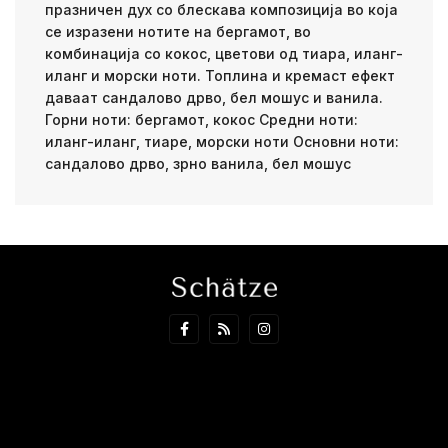
празничен дух со блескава композиција во која
се изразени нотите на бергамот, во
комбинација со кокос, цветови од тиара, иланг-
иланг и морски ноти. Топлина и кремаст ефект
даваат сандалово дрво, бел мошус и ванила.
Горни ноти: бергамот, кокос Средни ноти:
иланг-иланг, тиаре, морски ноти Основни ноти:
сандалово дрво, зрно ванила, бел мошус