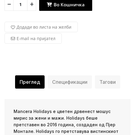
Во Кошничка
Додади во листа на желби
E-mail на пријател
Преглед
Спецификации
Тагови
Mancera Holidays е цветен дрвенест мошус
мирис за жени и мажи. Holidays беше
претставен во 2016 година, создаден од Пјер
Монтале. Holidays го претставува вистинскиот