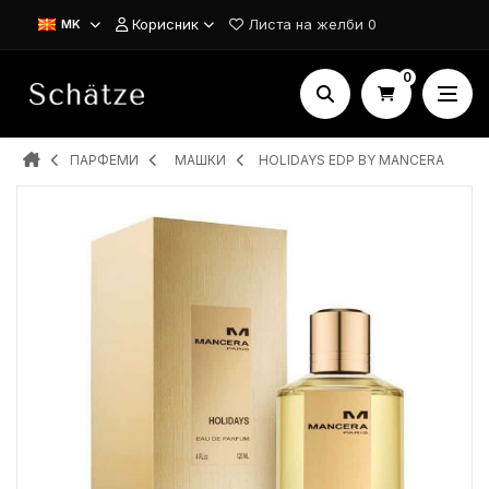
Корисник
Листа на желби
0
MK
0
ПАРФЕМИ
MAШКИ
HOLIDAYS EDP BY MANCERA