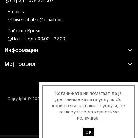
Охрид - 075 321 307
Е-пошта
biserschatze@gmail.com
Работно Време
Пон - Нед / 09:00 - 22:00
Информации
Мој профил
Колачињата ни помагаат да ја
Copyright © 2026 Шатци Парфимерии. Сите права задржани.
доставиме нашата услуга. Со
користење на нашите услуги, се
согласувате да користиме
колачиња.
ОК
Designed & Developed with
by
Duos Digital