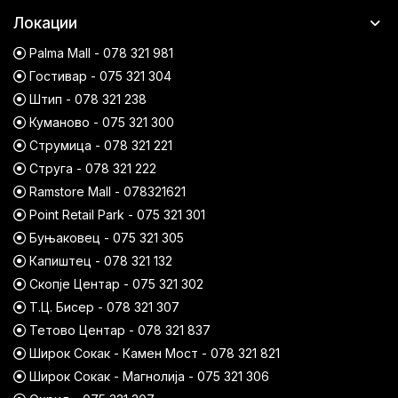
Локации
Palma Mall - 078 321 981
Гостивар - 075 321 304
Штип - 078 321 238
Куманово - 075 321 300
Струмица - 078 321 221
Струга - 078 321 222
Ramstore Mall - 078321621
Point Retail Park - 075 321 301
Буњаковец - 075 321 305
Капиштец - 078 321 132
Скопје Центар - 075 321 302
Т.Ц. Бисер - 078 321 307
Тетово Центар - 078 321 837
Широк Сокак - Камен Мост - 078 321 821
Широк Сокак - Магнолија - 075 321 306