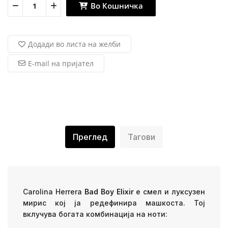
Во Кошничка
Додади во листа на желби
E-mail на пријател
Преглед
Тагови
Carolina Herrera
Bad Boy Elixir
е смел и луксузен
мирис кој ја редефинира машкоста. Тој
вклучува богата комбинација на ноти: