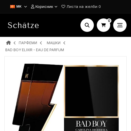
Корисник
Листа на желби
0
MK
0
ПАРФЕМИ
MAШКИ
BAD BOY ELIXIR - EAU DE PARFUM