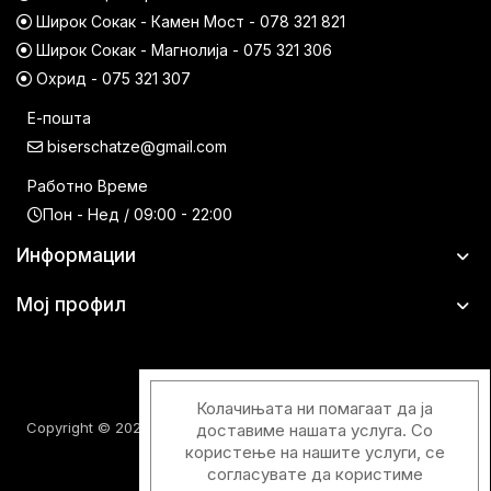
Широк Сокак - Камен Мост - 078 321 821
Широк Сокак - Магнолија - 075 321 306
Охрид - 075 321 307
Е-пошта
biserschatze@gmail.com
Работно Време
Пон - Нед / 09:00 - 22:00
Информации
Мој профил
Колачињата ни помагаат да ја
Copyright © 2026 Шатци Парфимерии. Сите права задржани.
доставиме нашата услуга. Со
користење на нашите услуги, се
согласувате да користиме