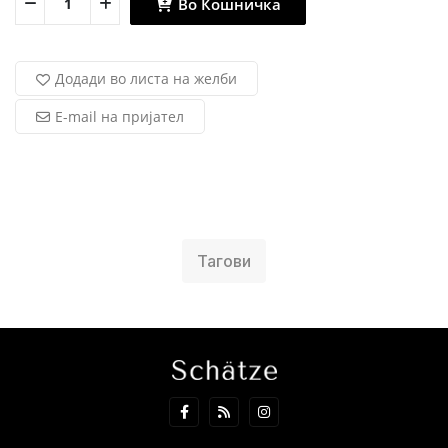
Во Кошничка
Додади во листа на желби
E-mail на пријател
Тагови