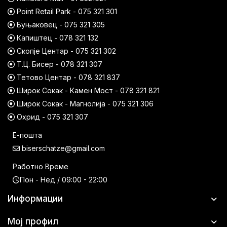
Point Retail Park - 075 321 301
Буњаковец - 075 321 305
Капиштец - 078 321 132
Скопје Центар - 075 321 302
Т.Ц. Бисер - 078 321 307
Тетово Центар - 078 321 837
Широк Сокак - Камен Мост - 078 321 821
Широк Сокак - Магнолија - 075 321 306
Охрид - 075 321 307
Е-пошта
biserschatze@gmail.com
Работно Време
Пон - Нед / 09:00 - 22:00
Информации
Мој профил