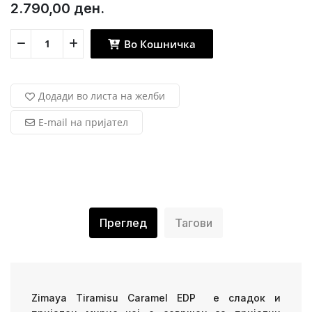
2.790,00 ден.
Во Кошничка
Додади во листа на желби
E-mail на пријател
Преглед
Тагови
Zimaya Tiramisu Caramel EDP е сладок и