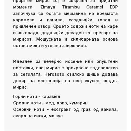
пријатен мирис кој е совршен за пријатни
моменти. Zimaya Tiramisu Caramel EDP
започнува со богата мешавина на кремаста
карамела и ванила, создавајќи топол и
привлечен отвор. Срцето содржи ноти на кафе
и чоколадо, додавајќи декадентен пресврт на
мирисот. Мошусната и килибарната основа
остава мека и утешна завршница.
Идеален за вечерно носење или опуштени
поставки, овој мирис е прекрасно задоволство
за сетилата. Неговото стилско шише додава
допир на елеганција на овој вкусен сладок
мирис.
Горни ноти - карамел
Средни ноти - мед, дрво, кумарин
Основни ноти - екстракт од грав од ванила,
акорд на виски, мошус