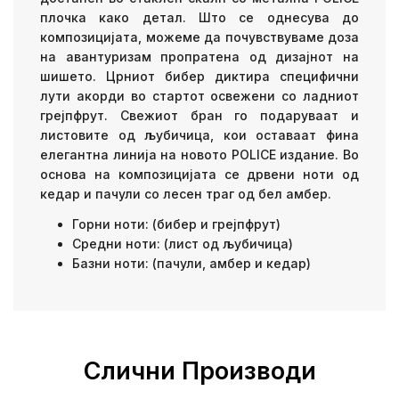
плочка како детал. Што се однесува до
композицијата, можеме да почувствуваме доза
на авантуризам пропратена од дизајнот на
шишето. Црниот бибер диктира специфични
лути акорди во стартот освежени со ладниот
грејпфрут. Свежиот бран го подаруваат и
листовите од љубичица, кои оставаат фина
елегантна линија на новото POLICE издание. Во
основа на композицијата се дрвени ноти од
кедар и пачули со лесен траг од бел амбер.
Горни ноти: (бибер и грејпфрут)
Средни ноти: (лист од љубичица)
Базни ноти: (пачули, амбер и кедар)
Слични Производи