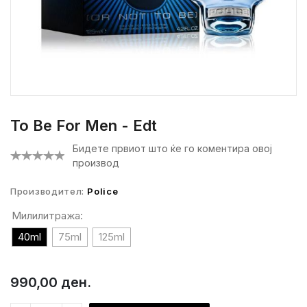
To Be For Men - Edt
Бидете првиот што ќе го коментира овој
производ
Производител:
Police
Милилитража:
40ml
75ml
125ml
990,00 ден.