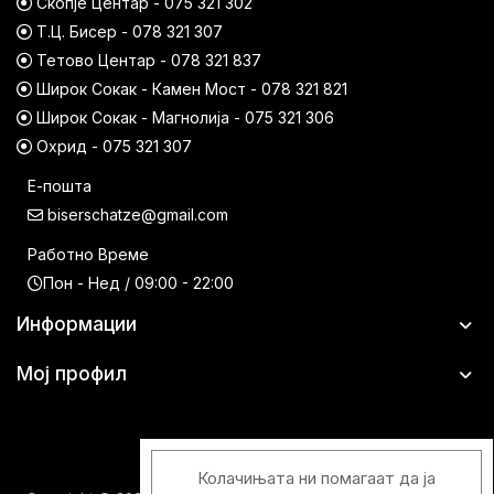
Скопје Центар - 075 321 302
Т.Ц. Бисер - 078 321 307
Тетово Центар - 078 321 837
Широк Сокак - Камен Мост - 078 321 821
Широк Сокак - Магнолија - 075 321 306
Охрид - 075 321 307
Е-пошта
biserschatze@gmail.com
Работно Време
Пон - Нед / 09:00 - 22:00
Информации
Мој профил
Колачињата ни помагаат да ја