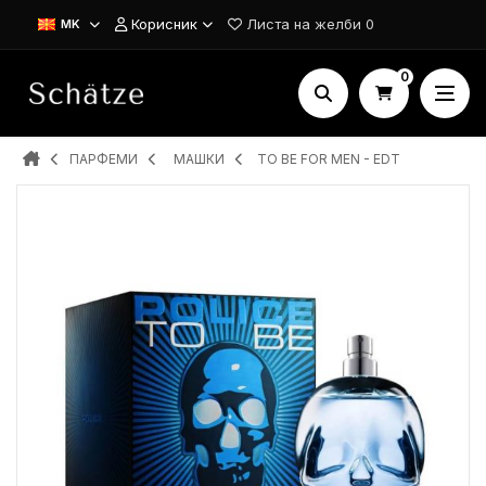
Корисник
Листа на желби
0
MK
0
ПАРФЕМИ
MAШКИ
TO BE FOR MEN - EDT