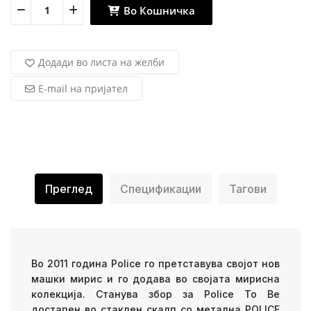
Во Кошничка
Додади во листа на желби
E-mail на пријател
Преглед
Спецификации
Тагови
Во 2011 година Police го претставува својот нов
машки мирис и го додава во својата мирисна
колекција. Станува збор за Police To Be
достапен во стаклен скалп со метална POLICE