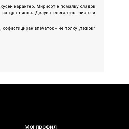
ускусен карактер. Мирисот е помалку сладок
 со црн пипер. Делува елегантно, чисто и
, софистициран впечаток – не толку „тежок“
Мој профил