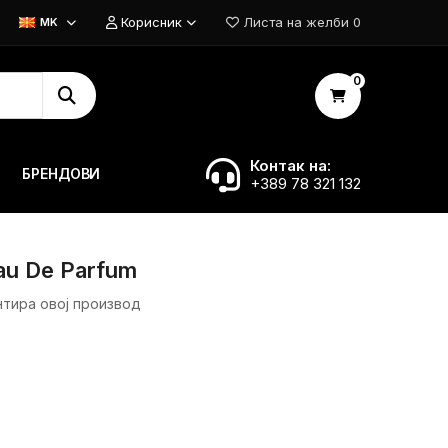
Корисник
Листа на желби
0
MK
0
Контак на:
БРЕНДОВИ
+389 78 321 132
au De Parfum
нтира овој производ