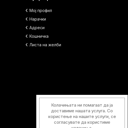
Мој профил
Нарачки
Адреси
Кошничка
Листа на желби
Колачињата ни помагаат да ја
доставиме нашата услуга. Со
користење на нашите услуги, се
согласувате да користиме
колачиња.