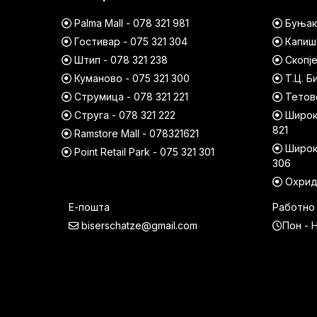
Palma Mall - 078 321 981
Буњако
Гостивар - 075 321 304
Капишт
Штип - 078 321 238
Скопје
Куманово - 075 321 300
Т.Ц. Б
Струмица - 078 321 221
Тетово
Струга - 078 321 222
Широк 
821
Ramstore Mall - 078321621
Широк 
Point Retail Park - 075 321 301
306
Охрид 
Е-пошта
Работно
biserschatze@gmail.com
Пон - Н