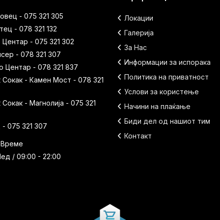
вец - 075 321 305
Локации
ец - 078 321 132
Галерија
 Центар - 075 321 302
За Нас
исер - 078 321 307
Информации за испорака
 Центар - 078 321 837
Политика на приватност
Сокак - Камен Мост - 078 321
Услови за користење
Сокак - Магнолија - 075 321
Начини на плаќање
Биди дел од нашиот тим
- 075 321 307
Контакт
 Време
ед / 09:00 - 22:00