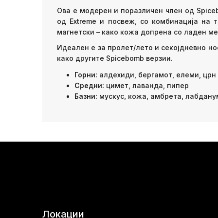
Ова е модерен и поразличен член од Spiceb
од Extreme и посвеж, со комбинација на 
магнетски – како кожа допрена со ладен ме
Идеален е за пролет/лето и секојдневно но
како другите Spicebomb верзии.
Горни:
алдехиди, бергамот, елеми, црн
Средни:
цимет, лаванда, пипер
Базни:
мускус, кожа, амбрета, лабдану
Локации