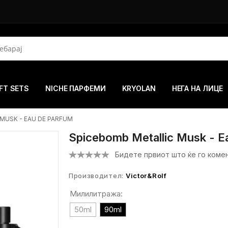
FT SETS
NICHE ПАРФЕМИ
KRYOLAN
НЕГА НА ЛИЦЕ
MUSK - EAU DE PARFUM
Spicebomb Metallic Musk - E
Бидете првиот што ќе го коме
Производител:
Victor&Rolf
Милилитража:
50ml
90ml