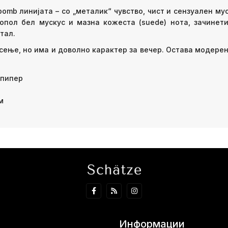
omb линијата – со „металик“ чувство, чист и сензуален м
топол бел мускус и мазна кожеста (suede) нота, зачинети
тал.
сење, но има и доволно карактер за вечер. Оставa модерен
 пипер
м
Информации