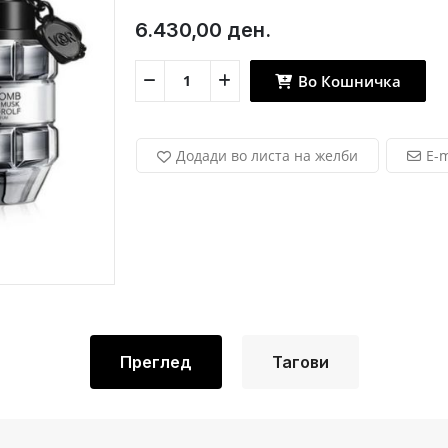
6.430,00 ден.
Во Кошничка
Додади во листа на желби
E-m
Преглед
Тагови