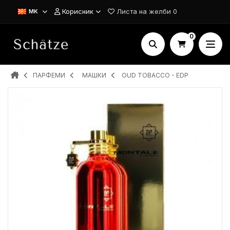
Корисник
Листа на желби
0
MK
0
ПАРФЕМИ
MAШКИ
OUD TOBACCO - EDP