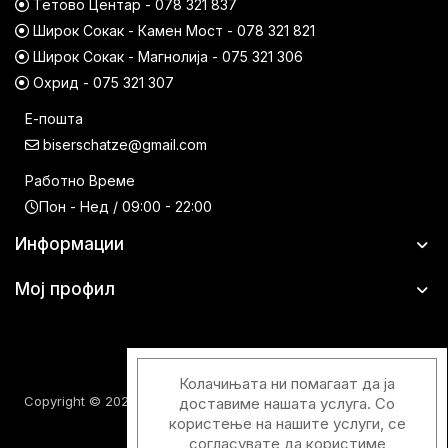
Тетово Центар - 078 321 837
Широк Сокак - Камен Мост - 078 321 821
Широк Сокак - Магнолија - 075 321 306
Охрид - 075 321 307
Е-пошта
biserschatze@gmail.com
Работно Време
Пон - Нед / 09:00 - 22:00
Информации
Мој профил
Колачињата ни помагаат да ја
Copyright © 2026 Шатци Парфимерии. Сите права задржани.
доставиме нашата услуга. Со
користење на нашите услуги, се
согласувате да користиме