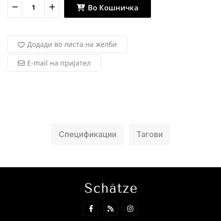
Во Кошничка
Додади во листа на желби
E-mail на пријател
Спецификации
Тагови