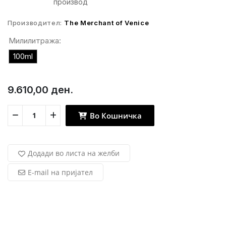
производ
Производител:
The Merchant of Venice
Милилитража:
100ml
9.610,00 ден.
Во Кошничка
Додади во листа на желби
E-mail на пријател