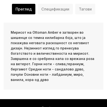
Преглед
Спецификации
Тагови
Мирисот на Ottoman Amber е затворен во
шишенце со темна килибарна боја, што ја
покажува неговата раскошност со неговиот
дизајн. Нејзиниот изглед го пренесува
богатството и величественоста на мирисот.
Завршена е со сребрена капа со врежана роза
на ветерот. Горни ноти - слива,гераниум,
бергамот Средни ноти - сандалово дрво,
пачули Основни ноти - лабданиум, миро,
ванила, кора од дрво