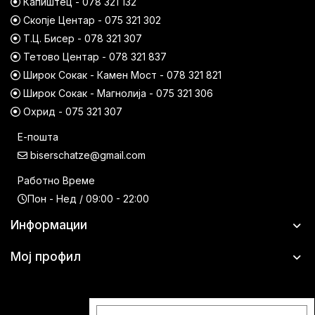
Капиштец - 078 321 132
Скопје Центар - 075 321 302
Т.Ц. Бисер - 078 321 307
Тетово Центар - 078 321 837
Широк Сокак - Камен Мост - 078 321 821
Широк Сокак - Магнолија - 075 321 306
Охрид - 075 321 307
Е-пошта
biserschatze@gmail.com
Работно Време
Пон - Нед / 09:00 - 22:00
Информации
Мој профил