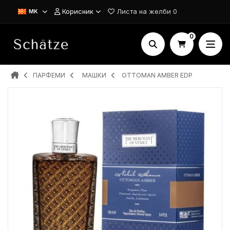
Корисник
Листа на желби
0
MK
0
ПАРФЕМИ
MAШКИ
OTTOMAN AMBER EDP