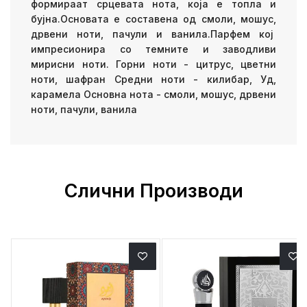
формираат срцевата нота, која е топла и
бујна.Основата е составена од смоли, мошус,
дрвени ноти, пачули и ванила.Парфем кој
импресионира со темните и заводливи
мирисни ноти. Горни ноти - цитрус, цветни
ноти, шафран Средни ноти - килибар, Уд,
карамела Основна нота - смоли, мошус, дрвени
ноти, пачули, ванила
Слични Производи