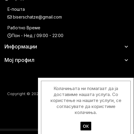
Е-пошта
biserschatze@gmail.com
Работно Време
Пон - Нед / 09:00 - 22:00
Информации
Мој профил
Колачињата ни помагаат да ја
Copyright © 2026 Шатци Парфимерии. Сите права задржани.
доставиме нашата услуга. Со
користење на нашите услуги, се
согласувате да користиме
колачиња.
ОК
Designed & Developed with
by
Duos Digital