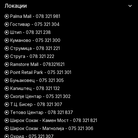
Локации
Palma Mall - 078 321 981
Гостивар - 075 321 304
Штип - 078 321 238
Куманово - 075 321 300
Струмица - 078 321 221
Струга - 078 321 222
Ramstore Mall - 078321621
Point Retail Park - 075 321 301
Буњаковец - 075 321 305
Капиштец - 078 321 132
Скопје Центар - 075 321 302
Т.Ц. Бисер - 078 321 307
Тетово Центар - 078 321 837
Широк Сокак - Камен Мост - 078 321 821
Широк Сокак - Магнолија - 075 321 306
Охрид - 075 321 307