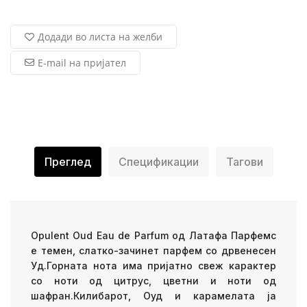
Додади во листа на желби
E-mail на пријател
Преглед
Спецификации
Тагови
Opulent Oud Eau de Parfum од Латафа Парфемс
е темен, слатко-зачинет парфем со дрвенесен
Уд.Горната нота има пријатно свеж карактер
со ноти од цитрус, цветни и ноти од
шафран.Килибарот, Оуд и карамелата ја