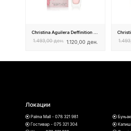
Christina Aguilera Deffinition - Edp
Christina Aguilera Deffinition - Edp
1.493,00 ден.
1.493
0 ден.
1.120,00 ден.
Локации
Palma Mall - 078 321 981
Буњако
Гостивар - 075 321 304
Капишт