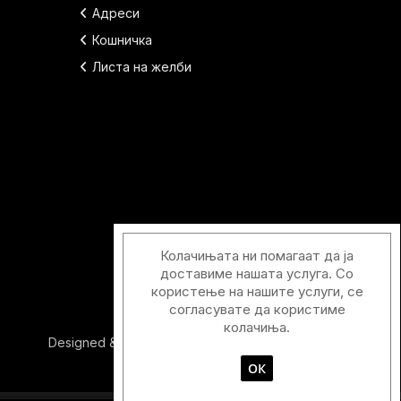
Адреси
Кошничка
Листа на желби
Колачињата ни помагаат да ја
доставиме нашата услуга. Со
користење на нашите услуги, се
согласувате да користиме
колачиња.
Designed & Developed with
by
Duos Digital
ОК