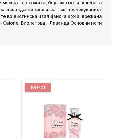
е мешаат со кожата, бергамотот и зелената
на лаванда се совпаѓаат со неочекуваниот
те во вистинска италијанска кожа, врежана
 - Calone, Виолетова, Лаванда Основни ноти
ПОПУСТ
ПОПУСТ