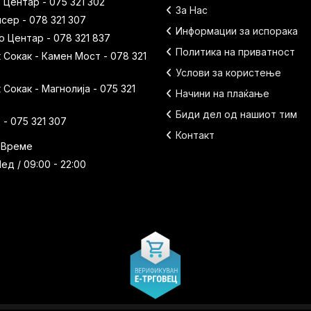
 Центар - 075 321 302
За Нас
исер - 078 321 307
Информации за испорака
 Центар - 078 321 837
Политика на приватност
Сокак - Камен Мост - 078 321
Услови за користење
Сокак - Магнолија - 075 321
Начини на плаќање
Биди дел од нашиот тим
- 075 321 307
Контакт
 Време
ед / 09:00 - 22:00