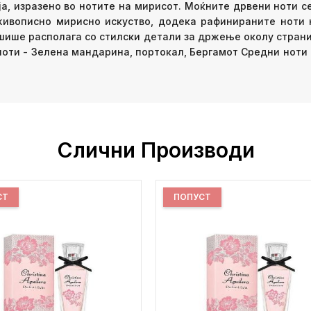
ја, изразено во нотите на мирисот. Моќните дрвени ноти с
ивописно мирисно искуство, додека рафинираните ноти 
 шише располага со стилски детали за држење околу страни
 ноти - Зелена мандарина, портокал, Бергамот Средни ноти
Слични Производи
СТ
ПОПУСТ