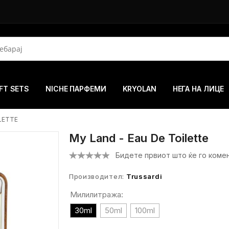
FT SETS
NICHE ПАРФЕМИ
KRYOLAN
НЕГА НА ЛИЦЕ
ILETTE
My Land - Eau De Toilette
Бидете првиот што ќе го коме
Производител:
Trussardi
Милилитража:
30ml
50ml
100ml