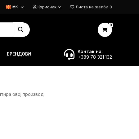
Корисник
Листа на желби
0
MK
0
Контак на:
БРЕНДОВИ
+389 78 321 132
нтира овој производ