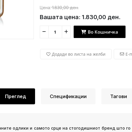
Цена:
1.830,00 ден.
Вашата цена:
1.830,00 ден.
Во Кошничка
Додади во листа на желби
E-m
Преглед
Спецификации
Тагови
ичните одлики и самото срце на стогодишниот бренд што го