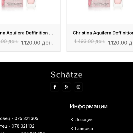
Christina Aguilera Deffinition - Edp
,00 ден.
1.493,00 ден.
1.120,00 ден.
1.120,00 д
Информации
вец - 075 321 305
Локации
ец - 078 321 132
Галерија