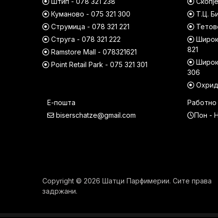
Штип - 078 321 238
Скопје
Куманово - 075 321 300
Т.Ц. Б
Струмица - 078 321 221
Тетово
Струга - 078 321 222
Широк 
821
Ramstore Mall - 078321621
Широк 
Point Retail Park - 075 321 301
306
Охрид 
Е-пошта
Работно
biserschatze@gmail.com
Пон - Н
Copyright © 2026 Шатци Парфимерии. Сите права
задржани.