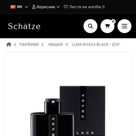
Корисник
Листа на желби
0
MK
0
ПАРФЕМИ
MAШКИ
LUNA ROSSA BLACK - EDP