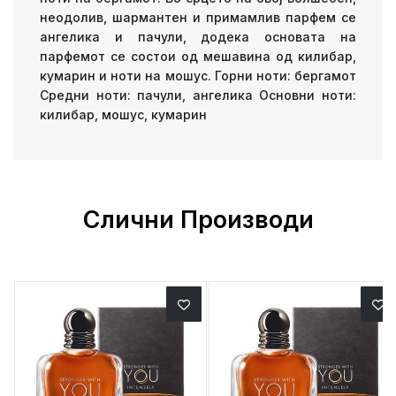
неодолив, шармантен и примамлив парфем се
ангелика и пачули, додека основата на
парфемот се состои од мешавина од килибар,
кумарин и ноти на мошус. Горни ноти: бергамот
Средни ноти: пачули, ангелика Основни ноти:
килибар, мошус, кумарин
Слични Производи