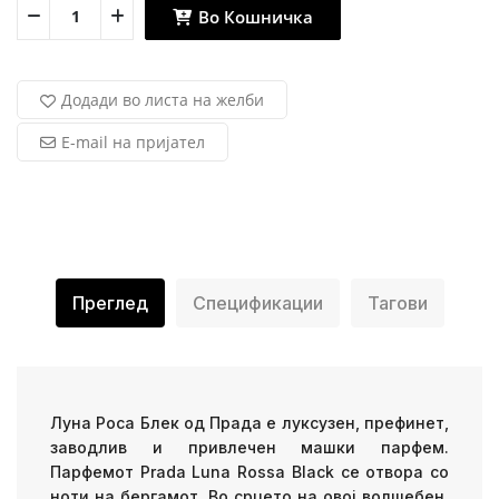
Во Кошничка
Додади во листа на желби
E-mail на пријател
Преглед
Спецификации
Тагови
Луна Роса Блек од Прада е луксузен, префинет,
заводлив и привлечен машки парфем.
Парфемот Prada Luna Rossa Black се отвора со
ноти на бергамот. Во срцето на овој волшебен,