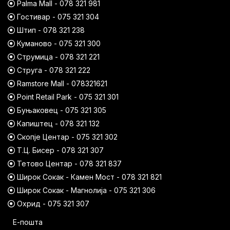
Palma Mall - 078 321 981
Гостивар - 075 321 304
Штип - 078 321 238
Куманово - 075 321 300
Струмица - 078 321 221
Струга - 078 321 222
Ramstore Mall - 078321621
Point Retail Park - 075 321 301
Буњаковец - 075 321 305
Капиштец - 078 321 132
Скопје Центар - 075 321 302
Т.Ц. Бисер - 078 321 307
Тетово Центар - 078 321 837
Широк Сокак - Камен Мост - 078 321 821
Широк Сокак - Магнолија - 075 321 306
Охрид - 075 321 307
Е-пошта